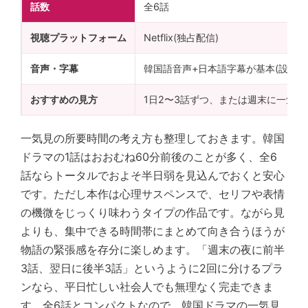
話数
全6話
視聴プラットフォーム
Netflix(独占配信)
音声・字幕
韓国語音声+日本語字幕が基本(設定は
おすすめの見方
1日2〜3話ずつ、または週末に一気見
一気見の所要時間の考え方も整理しておきます。韓国
ドラマの1話はおおむね60分前後のことが多く、全6
話ならトータルでおよそ半日弱を見込んでおくと安心
です。ただし本作は心理サスペンスで、セリフや表情
の機微をじっくり味わうタイプの作品です。ながら見
よりも、集中できる時間帯にまとめて向き合うほうが
物語の緊張感を存分に楽しめます。「週末の夜に前半
3話、翌日に後半3話」というように2回に分けるプラ
ンなら、平日忙しい社会人でも無理なく完走できま
す。全6話とコンパクトなので、韓国ドラマの一気見