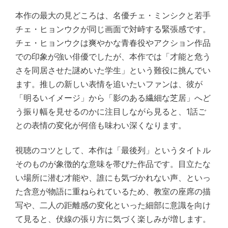
本作の最大の見どころは、名優チェ・ミンシクと若手
チェ・ヒョンウクが同じ画面で対峙する緊張感です。
チェ・ヒョンウクは爽やかな青春役やアクション作品
での印象が強い俳優でしたが、本作では「才能と危う
さを同居させた謎めいた学生」という難役に挑んでい
ます。推しの新しい表情を追いたいファンは、彼が
「明るいイメージ」から「影のある繊細な芝居」へど
う振り幅を見せるのかに注目しながら見ると、1話ご
との表情の変化が何倍も味わい深くなります。
視聴のコツとして、本作は「最後列」というタイトル
そのものが象徴的な意味を帯びた作品です。目立たな
い場所に潜む才能や、誰にも気づかれない声、といっ
た含意が物語に重ねられているため、教室の座席の描
写や、二人の距離感の変化といった細部に意識を向け
て見ると、伏線の張り方に気づく楽しみが増します。