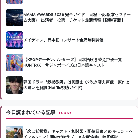
MAMA AWARDS 2026 完全ガイド｜日程・会場(京セラドー
ム大阪)・出演者・投票・チケット最新情報【随時更新】
メイディン、日本初コンサート全席無料開催
【KPOPデーモンハンターズ】日本語吹き替え声優一覧｜
HUNTR/X・サジャボーイズの日本語キャスト
韓国ドラマ『鉄槌教師』は何話まで?吹き替え声優・原作と
の違いを解説(Netflix視聴ガイド)
今日読まれている記事
TODAY
『恋は飴模様』キャスト・相関図・配信日まとめ|チョン・ヘ
イン×ハヨン主演Netflixラブコメを配信前に徹底解説