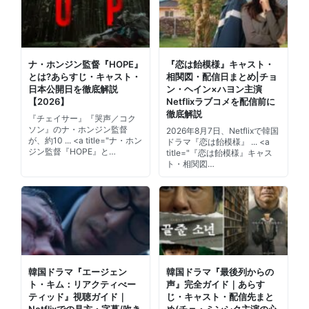
ナ・ホンジン監督『HOPE』
『恋は飴模様』キャスト・
とは?あらすじ・キャスト・
相関図・配信日まとめ|チョ
日本公開日を徹底解説
ン・ヘイン×ハヨン主演
【2026】
Netflixラブコメを配信前に
徹底解説
『チェイサー』『哭声／コク
ソン』のナ・ホンジン監督
2026年8月7日、Netflixで韓国
が、約10 ... <a title="ナ・ホン
ドラマ『恋は飴模様』 ... <a
ジン監督『HOPE』と…
title="『恋は飴模様』キャス
ト・相関図…
韓国ドラマ『エージェン
韓国ドラマ『最後列からの
ト・キム：リアクティべー
声』完全ガイド｜あらす
ティッド』視聴ガイド｜
じ・キャスト・配信先まと