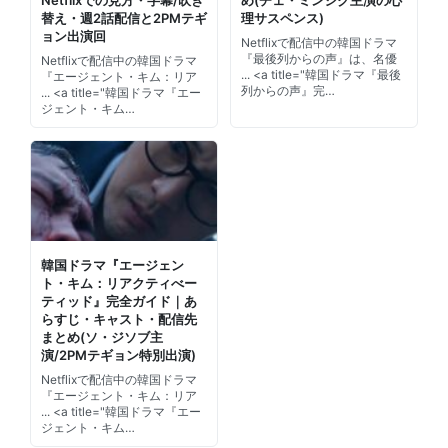
Netflixでの見方・字幕/吹き
め(チェ・ミンシク主演の心
替え・週2話配信と2PMテギ
理サスペンス)
ョン出演回
Netflixで配信中の韓国ドラマ
『最後列からの声』は、名優
Netflixで配信中の韓国ドラマ
... <a title="韓国ドラマ『最後
『エージェント・キム：リア
列からの声』完…
... <a title="韓国ドラマ『エー
ジェント・キム…
韓国ドラマ『エージェン
ト・キム：リアクティべー
ティッド』完全ガイド｜あ
らすじ・キャスト・配信先
まとめ(ソ・ジソブ主
演/2PMテギョン特別出演)
Netflixで配信中の韓国ドラマ
『エージェント・キム：リア
... <a title="韓国ドラマ『エー
ジェント・キム…