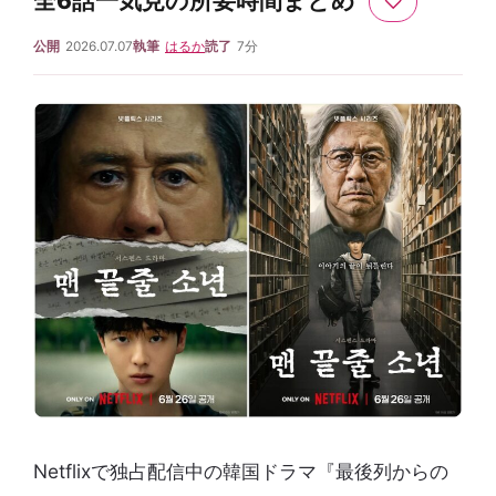
全6話一気見の所要時間まとめ
♡
公開
2026.07.07
執筆
はるか
読了
7分
Netflixで独占配信中の韓国ドラマ『最後列からの