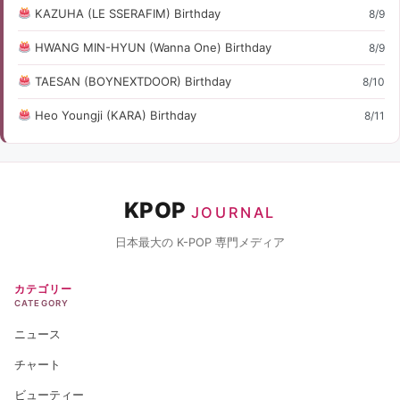
KAZUHA (LE SSERAFIM) Birthday
8/9
HWANG MIN-HYUN (Wanna One) Birthday
8/9
TAESAN (BOYNEXTDOOR) Birthday
8/10
Heo Youngji (KARA) Birthday
8/11
KPOP
JOURNAL
日本最大の K-POP 専門メディア
カテゴリー
CATEGORY
ニュース
チャート
ビューティー