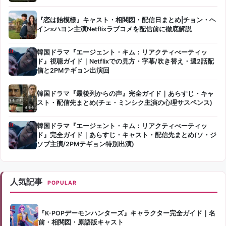
『恋は飴模様』キャスト・相関図・配信日まとめ|チョン・ヘ
イン×ハヨン主演Netflixラブコメを配信前に徹底解説
韓国ドラマ『エージェント・キム：リアクティべーティッ
ド』視聴ガイド｜Netflixでの見方・字幕/吹き替え・週2話配
信と2PMテギョン出演回
韓国ドラマ『最後列からの声』完全ガイド｜あらすじ・キャ
スト・配信先まとめ(チェ・ミンシク主演の心理サスペンス)
韓国ドラマ『エージェント・キム：リアクティべーティッ
ド』完全ガイド｜あらすじ・キャスト・配信先まとめ(ソ・ジ
ソブ主演/2PMテギョン特別出演)
人気記事
POPULAR
『K-POPデーモンハンターズ』キャラクター完全ガイド｜名
前・相関図・原語版キャスト