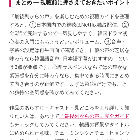
まとめ — 視聴前に押さえておきたいポイント
『最後列からの声』を楽しむための視聴ガイドを整理
すると、①日本国内での視聴はNetflix独占配信、②
全6話で完結するので一気見しやすく、韓国ドラマ初
心者の入門にもちょうどいいボリューム、③音声・
字幕の設定は再生画面で確認でき、俳優の声の芝居を
味わうなら韓国語音声+日本語字幕がおすすめ、とい
う3点が要点です。心理サスペンスならではの静かな
緊張感を存分に味わうなら、集中できる時間にまとめ
て向き合うのが正解です。まずは第1話だけでも、そ
の独特の空気感を確かめてみてください。
作品のあらすじ・キャスト・見どころをより詳しく知
りたい人は、あわせて
『最後列からの声』完全ガイド
もチェックしてみてください。物語の背景やタイトル
に込められた意味、チェ・ミンシクとチェ・ヒョンウ