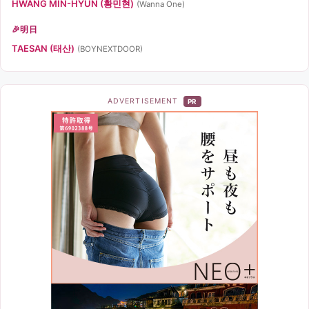
HWANG MIN-HYUN (황민현)
(Wanna One)
明日
TAESAN (태산)
(BOYNEXTDOOR)
ADVERTISEMENT
PR