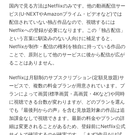
国内で見る方法はNetflixのみです。他の動画配信サー
ビス(U-NEXTやAmazonプライム・ビデオなど)では
配信されていない独占作品なので、視聴するには
Netflixへの登録が必要になります。この「独占配信」
という言葉に馴染みのない人向けに補足すると、
Netflixが制作・配信の権利を独自に持っている作品の
ことで、原則として他のサービスに後から配信が広が
ることはありません。
Netflixは月額制のサブスクリプション(定額見放題)サ
ービスで、複数の料金プランが用意されています。プ
ランによって画質(標準画質・高画質・4Kなど)や同時
に視聴できる台数が変わりますが、どのプランを選ん
でも『最後列からの声』を含む見放題対象の作品は追
加課金なしで視聴できます。最新の料金やプランの詳
細は変更されることがあるため、登録前にNetflix公式
サイトで確認するのが確実です。「まず1作品だけ試