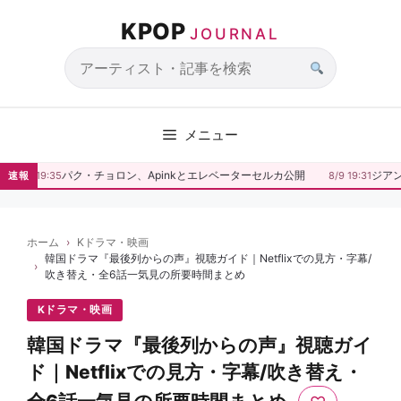
コ
KPOP
ン
JOURNAL
テ
ン
サ
ツ
イ
へ
ト
メニュー
ス
内
キ
検
パク・チョロン、Apinkとエレベーターセルカ公開
ジアン
速報
8/9 19:35
8/9 19:31
ッ
索
プ
ホーム
Kドラマ・映画
韓国ドラマ『最後列からの声』視聴ガイド｜Netflixでの見方・字幕/
吹き替え・全6話一気見の所要時間まとめ
Kドラマ・映画
韓国ドラマ『最後列からの声』視聴ガイ
ド｜Netflixでの見方・字幕/吹き替え・