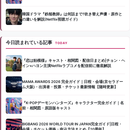
韓国ドラマ『鉄槌教師』は何話まで?吹き替え声優・原作と
の違いを解説(Netflix視聴ガイド)
今日読まれている記事
TODAY
『恋は飴模様』キャスト・相関図・配信日まとめ|チョン・ヘ
イン×ハヨン主演Netflixラブコメを配信前に徹底解説
MAMA AWARDS 2026 完全ガイド｜日程・会場(京セラドー
ム大阪)・出演者・投票・チケット最新情報【随時更新】
『K-POPデーモンハンターズ』キャラクター完全ガイド｜名
前・相関図・原語版キャスト
BIGBANG 2026 WORLD TOUR IN JAPAN完全ガイド|日程・
会場・チケット価格・申込方法まとめ【20周年】