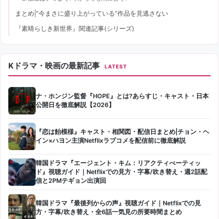
まとめ|”今まさに盛り上がっている”作品を見逃さない
『素晴らしき新世界』関連記事(シリーズ)
Kドラマ・映画の最新記事
LATEST
ナ・ホンジン監督『HOPE』とは?あらすじ・キャスト・日本
公開日を徹底解説【2026】
『恋は飴模様』キャスト・相関図・配信日まとめ|チョン・ヘ
イン×ハヨン主演Netflixラブコメを配信前に徹底解説
韓国ドラマ『エージェント・キム：リアクティべーティッ
ド』視聴ガイド｜Netflixでの見方・字幕/吹き替え・週2話配
信と2PMテギョン出演回
韓国ドラマ『最後列からの声』視聴ガイド｜Netflixでの見
方・字幕/吹き替え・全6話一気見の所要時間まとめ