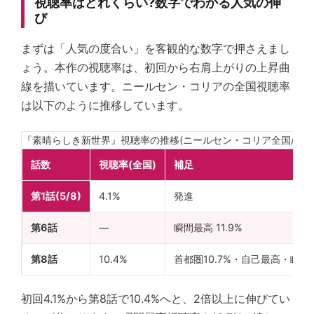
視聴率はどれくらい?数字でわかる人気の伸
び
まずは「人気の度合い」を客観的な数字で押さえまし
ょう。本作の視聴率は、初回から右肩上がりの上昇曲
線を描いています。ニールセン・コリアの全国視聴率
は以下のように推移しています。
『素晴らしき新世界』視聴率の推移(ニールセン・コリア全国/202
話数
視聴率(全国)
補足
第1話(5/8)
4.1%
発進
第6話
—
瞬間最高 11.9%
第8話
10.4%
首都圏10.7%・自己最高・瞬間最高
初回4.1%から第8話で10.4%へと、2倍以上に伸びてい