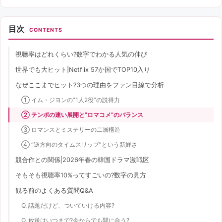
目次
CONTENTS
視聴率はどれくらい?数字でわかる人気の伸び
世界でも大ヒット|Netflix 57か国でTOP10入り
なぜここまでヒット?3つの理由をファン目線で分析
① イム・ジヨンの”1人2役”の説得力
② テンポの速い展開と”ロマコメ”のバランス
③ ロマンスとミステリーの二層構造
④ “逆方向のタイムスリップ”という新鮮さ
競合作との関係|2026年春の韓国ドラマ激戦区
そもそも視聴率10%ってすごいの?数字の見方
観る前のよくある質問Q&A
Q. 話題だけど、ついていける内容?
Q. 放送はいつまで?今からでも間に合う?