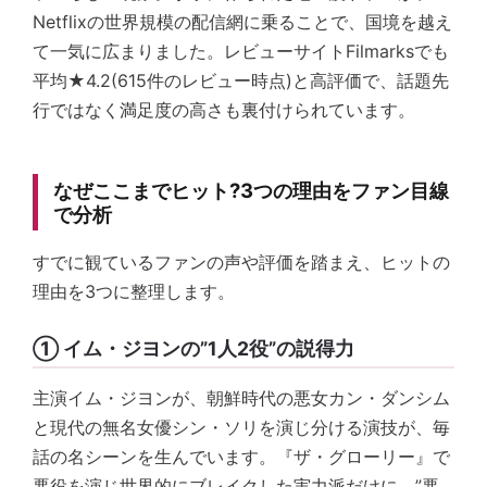
Netflixの世界規模の配信網に乗ることで、国境を越え
て一気に広まりました。レビューサイトFilmarksでも
平均★4.2(615件のレビュー時点)と高評価で、話題先
行ではなく満足度の高さも裏付けられています。
なぜここまでヒット?3つの理由をファン目線
で分析
すでに観ているファンの声や評価を踏まえ、ヒットの
理由を3つに整理します。
① イム・ジヨンの”1人2役”の説得力
主演イム・ジヨンが、朝鮮時代の悪女カン・ダンシム
と現代の無名女優シン・ソリを演じ分ける演技が、毎
話の名シーンを生んでいます。『ザ・グローリー』で
悪役を演じ世界的にブレイクした実力派だけに、”悪