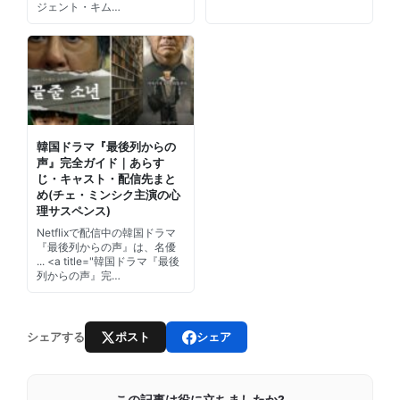
ジェント・キム…
韓国ドラマ『最後列からの
声』完全ガイド｜あらす
じ・キャスト・配信先まと
め(チェ・ミンシク主演の心
理サスペンス)
Netflixで配信中の韓国ドラマ
『最後列からの声』は、名優
... <a title="韓国ドラマ『最後
列からの声』完…
ポスト
シェア
シェアする