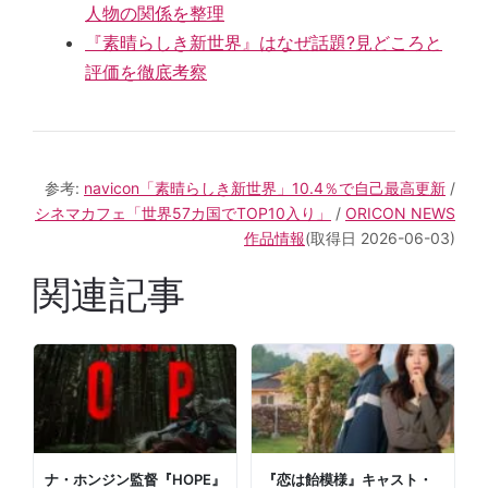
人物の関係を整理
『素晴らしき新世界』はなぜ話題?見どころと
評価を徹底考察
参考:
navicon「素晴らしき新世界」10.4％で自己最高更新
/
シネマカフェ「世界57カ国でTOP10入り」
/
ORICON NEWS
作品情報
(取得日 2026-06-03)
関連記事
ナ・ホンジン監督『HOPE』
『恋は飴模様』キャスト・