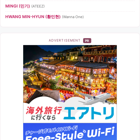
MINGI (민기)
(ATEEZ)
HWANG MIN-HYUN (황민현)
(Wanna One)
ADVERTISEMENT
PR