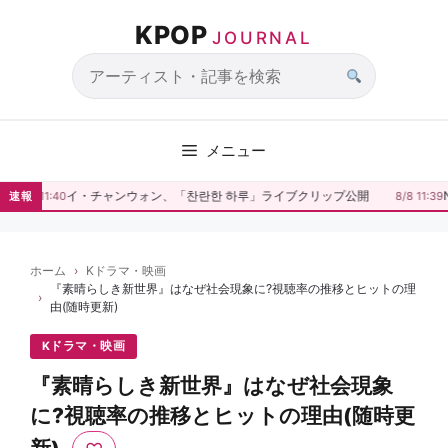
コ
KPOP
ン
JOURNAL
テ
ン
サ
ツ
イ
へ
ト
メニュー
ス
内
キ
検
イ・チャンウォン、「찬란한 하루」ライブクリップ公開
N
速報
8/8 11:40
8/8 11:39
ッ
索
プ
ホーム
Kドラマ・映画
『素晴らしき新世界』はなぜ社会現象に?視聴率の推移とヒットの理
由(随時更新)
Kドラマ・映画
『素晴らしき新世界』はなぜ社会現象
に?視聴率の推移とヒットの理由(随時更