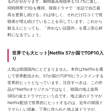
るのが分かります。瞬間最高視聴率も13.7%に達し、
同時間帯で1位を獲得。韓国ドラマで「全話で自己最
高を更新し続ける」のは珍しく、それだけ口コミで視
聴者が増え続けていることを示しています。これから
観る人にとっても、「外れない話題作」を選ぶ安心材
料になるでしょう。
世界でも大ヒット|Netflix 57か国でTOP10入
り
人気は韓国国内にとどまりません。本作はNetflixを通
じて世界配信され、57か国のTOP10にランクインする
世界的ヒットとなっています。注目すべきは、この作
品が”Netflixオリジナル”ではなく、韓国の地上波局
SBSの金土ドラマだという点です。地上波のドラマが
Netflix配信で世界的にヒットするのは、近年の韓国ド
ラマらしい現象。丁寧に作られた地上波ドラマが、