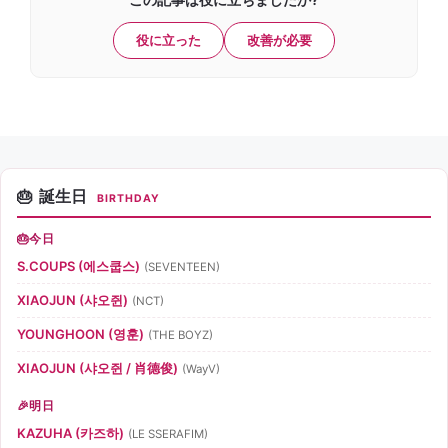
この記事は役に立ちましたか?
役に立った
改善が必要
誕生日
BIRTHDAY
今日
S.COUPS (에스쿱스)
(SEVENTEEN)
XIAOJUN (샤오쥔)
(NCT)
YOUNGHOON (영훈)
(THE BOYZ)
XIAOJUN (샤오쥔 / 肖德俊)
(WayV)
明日
KAZUHA (카즈하)
(LE SSERAFIM)