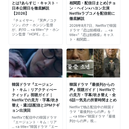
とは?あらすじ・キャスト・
相関図・配信日まとめ|チョ
日本公開日を徹底解説
ン・ヘイン×ハヨン主演
【2026】
Netflixラブコメを配信前に
徹底解説
『チェイサー』『哭声／コク
ソン』のナ・ホンジン監督
2026年8月7日、Netflixで韓国
が、約10 ... <a title="ナ・ホン
ドラマ『恋は飴模様』 ... <a
ジン監督『HOPE』と…
title="『恋は飴模様』キャス
ト・相関図…
韓国ドラマ『エージェン
韓国ドラマ『最後列からの
ト・キム：リアクティべー
声』視聴ガイド｜Netflixで
ティッド』視聴ガイド｜
の見方・字幕/吹き替え・全
Netflixでの見方・字幕/吹き
6話一気見の所要時間まとめ
替え・週2話配信と2PMテギ
Netflixで独占配信中の韓国ド
ョン出演回
ラマ『最後列からの声』を「
... <a title="韓国ドラマ『最後
Netflixで配信中の韓国ドラマ
列からの声』視…
『エージェント・キム：リア
... <a title="韓国ドラマ『エー