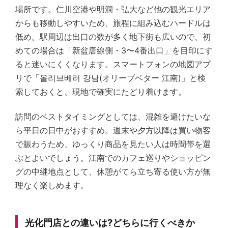
場所です。仁川空港や明洞・弘大など他の観光エリア
からも移動しやすいため、旅程に組み込むハードルは
低め。駅周辺は出口の数が多く地下街も広いので、初
めての場合は「新盆唐線側・3〜4番出口」を目印にす
ると迷いにくくなります。スマートフォンの地図アプ
リで「올리브베러 강남(オリーブベター 江南)」と検
索しておくと、現地で確実にたどり着けます。
訪問のベストタイミングとしては、混雑を避けたいな
ら平日の日中がおすすめ。週末や夕方以降は買い物客
で賑わうため、ゆっくり商品を見たい人は時間帯を選
ぶとよいでしょう。江南でのカフェ巡りやショッピン
グの中継地点として、休憩がてら立ち寄る使い方が無
理なく楽しめます。
光化門店との違いは?どちらに行くべきか