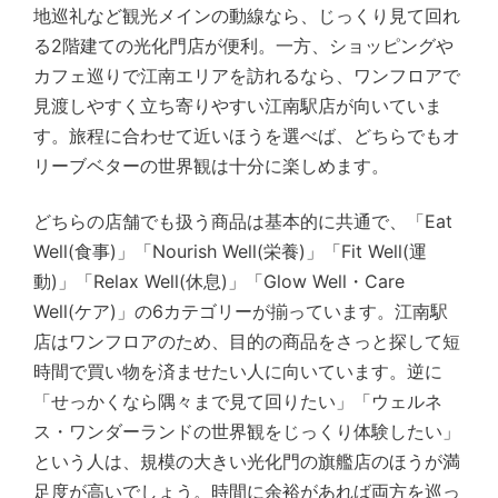
地巡礼など観光メインの動線なら、じっくり見て回れ
る2階建ての光化門店が便利。一方、ショッピングや
カフェ巡りで江南エリアを訪れるなら、ワンフロアで
見渡しやすく立ち寄りやすい江南駅店が向いていま
す。旅程に合わせて近いほうを選べば、どちらでもオ
リーブベターの世界観は十分に楽しめます。
どちらの店舗でも扱う商品は基本的に共通で、「Eat
Well(食事)」「Nourish Well(栄養)」「Fit Well(運
動)」「Relax Well(休息)」「Glow Well・Care
Well(ケア)」の6カテゴリーが揃っています。江南駅
店はワンフロアのため、目的の商品をさっと探して短
時間で買い物を済ませたい人に向いています。逆に
「せっかくなら隅々まで見て回りたい」「ウェルネ
ス・ワンダーランドの世界観をじっくり体験したい」
という人は、規模の大きい光化門の旗艦店のほうが満
足度が高いでしょう。時間に余裕があれば両方を巡っ