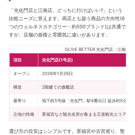
「光化門店と江南店、どっちに行けばいい?」という
比較ニーズに答えます。両店とも扱う商品の方向性(6
つのウェルネスカテゴリー・約500ブランド)は共通で
すが、店舗の規模と雰囲気に違いがあります。
OLIVE BETTER 光化門店・江南駅
項目
光化門店(1号店)
オープン
2026年1月29日
構造
2階建ての旗艦店
最寄り
地下鉄5号線「光化門」駅4番出口 徒歩約5分
立地の性格
景福宮など観光名所が集まる王道観光エリア
選び方の目安はシンプルです。景福宮や古宮巡り、聖