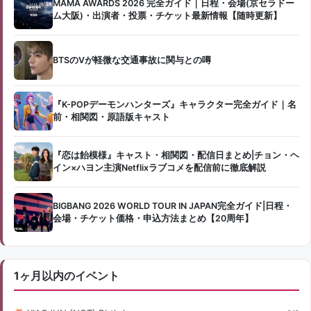
MAMA AWARDS 2026 完全ガイド｜日程・会場(京セラドー
ム大阪)・出演者・投票・チケット最新情報【随時更新】
BTSのVが軽微な交通事故に関与との噂
『K-POPデーモンハンターズ』キャラクター完全ガイド｜名
前・相関図・原語版キャスト
『恋は飴模様』キャスト・相関図・配信日まとめ|チョン・ヘ
イン×ハヨン主演Netflixラブコメを配信前に徹底解説
BIGBANG 2026 WORLD TOUR IN JAPAN完全ガイド|日程・
会場・チケット価格・申込方法まとめ【20周年】
1ヶ月以内のイベント