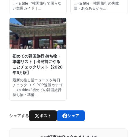
... <a title="韓国旅行で困らな
... <a title="韓国旅行の失敗
い実用ガイド｜…
談・あるあるから…
初めての韓国旅行 持ち物・
準備リスト｜出発前にやる
ことチェックリスト【2026
年5月版】
最新の推し活ニュースを毎日
チェック → K-POP速報カテゴ
... <a title="初めての韓国旅行
持ち物・準備…
ポスト
シェア
シェアする