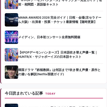
『K-POPデーモンハンターズ』キャラクター完全ガイド｜名
前・相関図・原語版キャスト
MAMA AWARDS 2026 完全ガイド｜日程・会場(京セラドー
ム大阪)・出演者・投票・チケット最新情報【随時更新】
メイディン、日本初コンサート全席無料開催
【KPOPデーモンハンターズ】日本語吹き替え声優一覧｜
HUNTR/X・サジャボーイズの日本語キャスト
韓国ドラマ『鉄槌教師』は何話まで?吹き替え声優・原作と
の違いを解説(Netflix視聴ガイド)
今日読まれている記事
TODAY