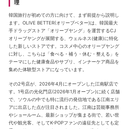
理
韓国旅行が初めての方に向けて、まず前提から説明し
ます。OLIVE BETTER(オリーブベター)は、韓国最大
手ドラッグストア「オリーブヤング」を運営するCJ
オリーブヤングが展開する、ウェルネス(健康)に特化
した新しいストアです。コスメ中心のオリーブヤング
に対し、こちらは「食べる・補う・休む・整える」を
テーマにした健康食品やサプリ、インナーケア商品を
集めた体験型ストアになっています。
その2号店が、2026年4月にオープンした江南駅店で
す。1号店の光化門店(2026年1月オープン)に続く店舗
で、ソウルの中でも特に流行の発信地である江南エリ
アに出店した点が注目されました。江南は芸能事務所
やショールーム、最新ショップが集まる街で、若い世
代や観光客、そしてK-POPファンの遠征先としても定