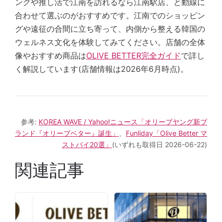
ングや推し活で江南を訪れるなら江南駅店、と動線に
合わせて選ぶのがおすすめです。江南でのショッピン
グや遠征の合間に立ち寄って、内側から整える韓国の
ウェルネス文化を体験してみてください。店舗の全体
像やおすすめ商品は
OLIVE BETTER完全ガイド
で詳し
く解説しています(店舗情報は2026年6月時点)。
参考:
KOREA WAVE / Yahoo!ニュース「オリーブヤング新ブ
ランド『オリーブベター』誕生」
、
Funliday「Olive Better マ
ストバイ20選」
(いずれも取得日 2026-06-22)
関連記事