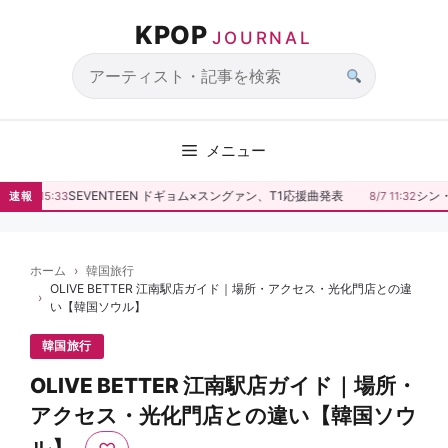
コ
KPOP
ン
JOURNAL
テ
ン
サ
ツ
イ
へ
ト
メニュー
ス
内
キ
検
SEVENTEEN ドギョム×スングァン、T1応援曲発表
シン・
速報
8/7 15:33
8/7 11:32
ッ
索
プ
ホーム
韓国旅行
OLIVE BETTER 江南駅店ガイド｜場所・アクセス・光化門店との違
い【韓国ソウル】
韓国旅行
OLIVE BETTER 江南駅店ガイド｜場所・
アクセス・光化門店との違い【韓国ソウ