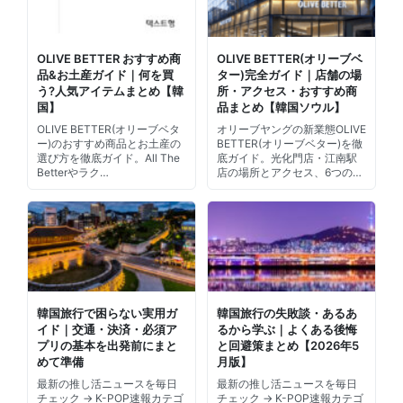
OLIVE BETTER おすすめ商
OLIVE BETTER(オリーブベ
品&お土産ガイド｜何を買
ター)完全ガイド｜店舗の場
う?人気アイテムまとめ【韓
所・アクセス・おすすめ商
国】
品まとめ【韓国ソウル】
OLIVE BETTER(オリーブベタ
オリーブヤングの新業態OLIVE
ー)のおすすめ商品とお土産の
BETTER(オリーブベター)を徹
選び方を徹底ガイド。All The
底ガイド。光化門店・江南駅
Betterやラク…
店の場所とアクセス、6つの…
韓国旅行で困らない実用ガ
韓国旅行の失敗談・あるあ
イド｜交通・決済・必須ア
るから学ぶ｜よくある後悔
プリの基本を出発前にまと
と回避策まとめ【2026年5
めて準備
月版】
最新の推し活ニュースを毎日
最新の推し活ニュースを毎日
チェック → K-POP速報カテゴ
チェック → K-POP速報カテゴ