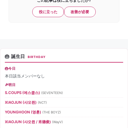
この記事は役に立ちましたか?
役に立った
改善が必要
誕生日
BIRTHDAY
今日
本日該当メンバーなし
明日
S.COUPS (에스쿱스)
(SEVENTEEN)
XIAOJUN (샤오쥔)
(NCT)
YOUNGHOON (영훈)
(THE BOYZ)
XIAOJUN (샤오쥔 / 肖德俊)
(WayV)