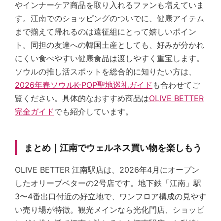
やインナーケア商品を取り入れるファンも増えていま
す。江南でのショッピングのついでに、健康アイテム
まで揃えて帰れるのは遠征組にとって嬉しいポイン
ト。同担の友達への韓国土産としても、好みが分かれ
にくい食べやすい健康食品は渡しやすく重宝します。
ソウルの推し活スポットを総合的に知りたい方は、
2026年春ソウルK-POP聖地巡礼ガイド
も合わせてご
覧ください。具体的なおすすめ商品は
OLIVE BETTER
完全ガイド
でも紹介しています。
まとめ｜江南でウェルネス買い物を楽しもう
OLIVE BETTER 江南駅店は、2026年4月にオープン
したオリーブベターの2号店です。地下鉄「江南」駅
3〜4番出口付近の好立地で、ワンフロア構成の見やす
い売り場が特徴。観光メインなら光化門店、ショッピ