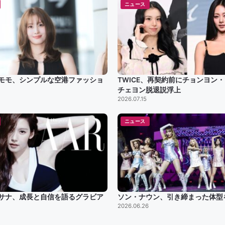
ニュース
Eのモモ、シンプルな空港ファッショ
TWICE、再契約前にチョンヨン
チェヨン脱退説浮上
2026.07.15
ニュース
Eのサナ、成長と自信を語るグラビア
ソン・ナウン、引き締まった体型
2026.06.26