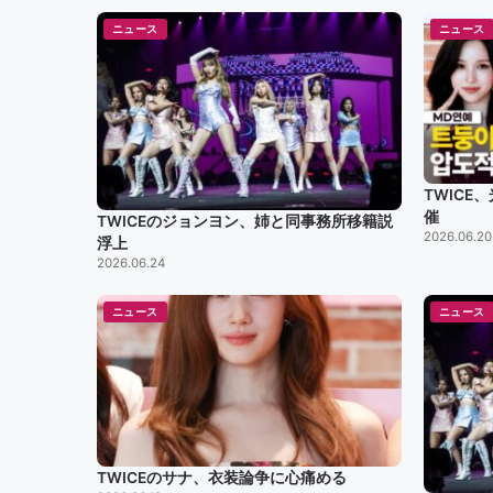
ニュース
ニュース
TWIC
催
TWICEのジョンヨン、姉と同事務所移籍説
2026.06.20
浮上
2026.06.24
ニュース
ニュース
TWICEのサナ、衣装論争に心痛める