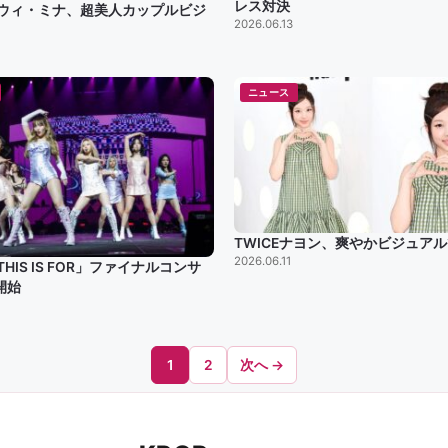
レス対決
Eツウィ・ミナ、超美人カップルビジ
2026.06.13
ニュース
TWICEナヨン、爽やかビジュア
2026.06.11
THIS IS FOR」ファイナルコンサ
開始
1
2
次へ →