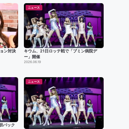
ニュース
ション対決
キウム、21日ロッテ戦で「ブミン病院デ
ー」開催
2026.06.19
ニュース
胆バック