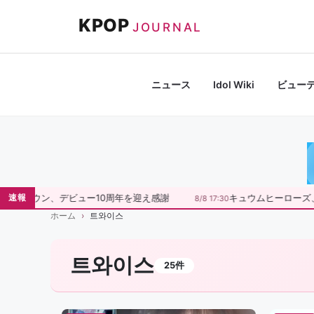
コ
KPOP
ン
JOURNAL
テ
ン
ツ
ニュース
Idol Wiki
ビュー
へ
ス
キ
ッ
プ
ヨンウン、デビュー10周年を迎え感謝
キュウムヒーローズ、a
速報
8/8 17:30
ホーム
트와이스
트와이스
25件