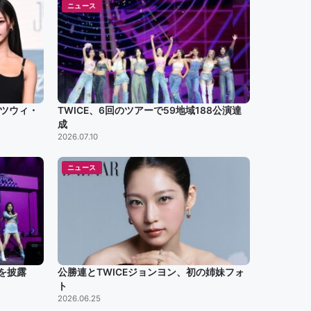
ニュース
・ツウィ・
TWICE、6回のツアーで59地域188公演達
成
2026.07.10
ニュース
を披露
公勝連とTWICEジョンヨン、初の姉妹フォ
ト
2026.06.25