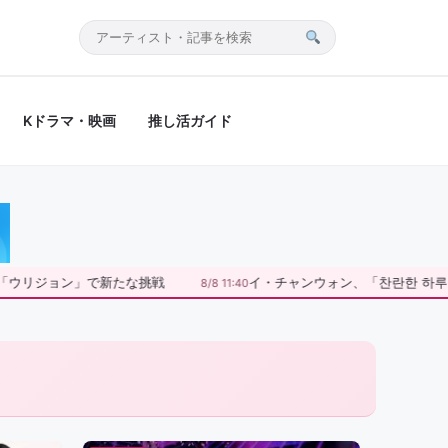
サ
イ
ト
Kドラマ・映画
推し活ガイド
内
検
索
ウリジョン」で新たな挑戦
イ・チャンウォン、「찬란한 하루」
8/8 11:40