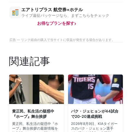
エアトリプラス 航空券+ホテル
ライブ遠征パッケージなら、まずこちらをチェック
お得なプランを探す
広告 — リンク経由の購入で当サイトに収益が発生する場合があります。
関連記事
黄正民、私生活の疑惑中
パク・ジェヒョンが44試合
『ホープ』舞台挨拶
で20-20達成挑戦
黄正民、私生活の疑惑中『ホ
2026年8月9日、KIAタイガー
ープ』舞台挨拶の最新情報を
スのパク・ジェヒョン選手