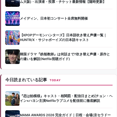
ム大阪)・出演者・投票・チケット最新情報【随時更新】
メイディン、日本初コンサート全席無料開催
【KPOPデーモンハンターズ】日本語吹き替え声優一覧｜
HUNTR/X・サジャボーイズの日本語キャスト
韓国ドラマ『鉄槌教師』は何話まで?吹き替え声優・原作と
の違いを解説(Netflix視聴ガイド)
今日読まれている記事
TODAY
『恋は飴模様』キャスト・相関図・配信日まとめ|チョン・ヘ
イン×ハヨン主演Netflixラブコメを配信前に徹底解説
MAMA AWARDS 2026 完全ガイド｜日程・会場(京セラドー