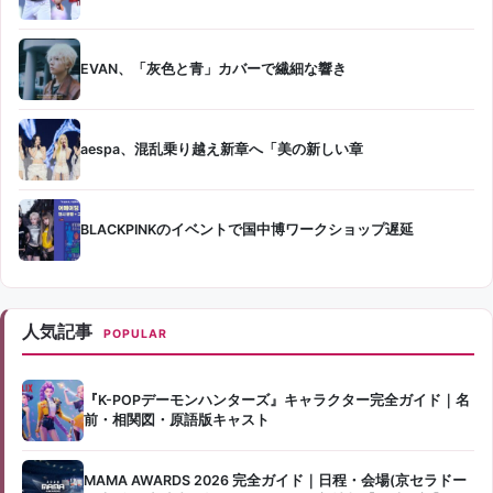
EVAN、「灰色と青」カバーで繊細な響き
aespa、混乱乗り越え新章へ「美の新しい章
BLACKPINKのイベントで国中博ワークショップ遅延
人気記事
POPULAR
『K-POPデーモンハンターズ』キャラクター完全ガイド｜名
前・相関図・原語版キャスト
MAMA AWARDS 2026 完全ガイド｜日程・会場(京セラドー