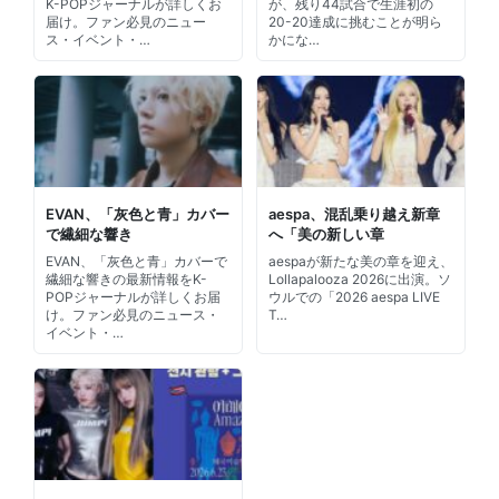
K-POPジャーナルが詳しくお
が、残り44試合で生涯初の
届け。ファン必見のニュー
20-20達成に挑むことが明ら
ス・イベント・…
かにな…
EVAN、「灰色と青」カバー
aespa、混乱乗り越え新章
で繊細な響き
へ「美の新しい章
EVAN、「灰色と青」カバーで
aespaが新たな美の章を迎え、
繊細な響きの最新情報をK-
Lollapalooza 2026に出演。ソ
POPジャーナルが詳しくお届
ウルでの「2026 aespa LIVE
け。ファン必見のニュース・
T…
イベント・…