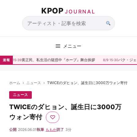
コ
KPOP
ン
JOURNAL
テ
ン
サ
ツ
イ
へ
ト
メニュー
ス
内
キ
検
黄正民、私生活の疑惑中『ホープ』舞台挨拶
パク・ジェヒ
速報
8/9 15:39
8/9 15:30
ッ
索
プ
ホーム
ニュース
TWICEのダヒョン、誕生日に3000万ウォン寄付
ニュース
TWICEのダヒョン、誕生日に3000万
ウォン寄付
♡
公開
2026.06.01
執筆
ももか
読了
3分