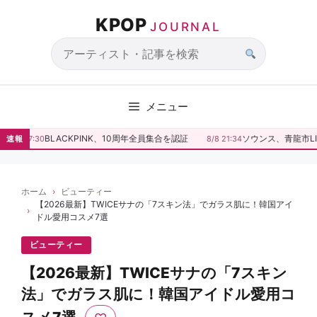
コ
KPOP
ン
JOURNAL
テ
ン
サ
ツ
イ
へ
ト
メニュー
ス
内
キ
検
BLACKPINK、10周年全員集合を認証
ソウンス、青龍市LI
8/9 07:30
速報
8/8 21:34
ッ
索
プ
ホーム
ビューティー
【2026最新】TWICEサナの「7スキン法」でガラス肌に！韓国アイ
ドル愛用コスメ7選
ビューティー
【2026最新】TWICEサナの「7スキン
法」でガラス肌に！韓国アイドル愛用コ