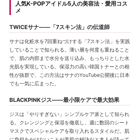
人気K-POPアイドル5人の美容法・愛用コス
メ
TWICEサナ——「7スキン法」の伝道師
サナは化粧水を7回重ねづけする「7スキン法」を実践
していることで知られる。薄い層を何度も重ねること
で、肌の内部まで水分を送り込み、もっちりとした水
光肌を実現している。保湿力の高い韓国トナーとの相
性が抜群で、この方法はサナのYouTube公開後に日本
でも一気に広まった。
BLACKPINKジス——最小限ケアで最大効果
ジスは「やりすぎない」シンプルケア派として知られ
る。クレンジングと保湿を徹底し、週に数回のシート
マスクでスペシャルケアを取り入れるスタイルだ。肌
に負担をかけないことが美肌の秘訣だと本人が語って