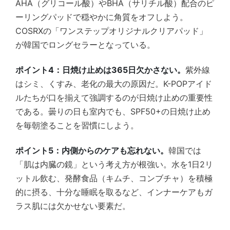
AHA（グリコール酸）やBHA（サリチル酸）配合のピ
ーリングパッドで穏やかに角質をオフしよう。
COSRXの「ワンステップオリジナルクリアパッド」
が韓国でロングセラーとなっている。
ポイント4：日焼け止めは365日欠かさない。
紫外線
はシミ、くすみ、老化の最大の原因だ。K-POPアイド
ルたちが口を揃えて強調するのが日焼け止めの重要性
である。曇りの日も室内でも、SPF50+の日焼け止め
を毎朝塗ることを習慣にしよう。
ポイント5：内側からのケアも忘れない。
韓国では
「肌は内臓の鏡」という考え方が根強い。水を1日2リ
ットル飲む、発酵食品（キムチ、コンブチャ）を積極
的に摂る、十分な睡眠を取るなど、インナーケアもガ
ラス肌には欠かせない要素だ。