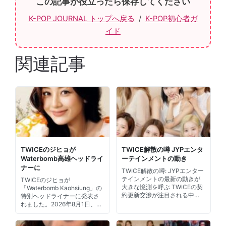
この記事が役立ったら保存してください
K-POP JOURNAL トップへ戻る
/
K-POP初心者ガ
イド
関連記事
TWICEのジヒョが
TWICE解散の噂 JYPエンタ
Waterbomb高雄ヘッドライ
ーテインメントの動き
ナーに
TWICE解散の噂: JYPエンター
テインメントの最新の動きが
TWICEのジヒョが
大きな憶測を呼ぶ TWICEの契
「Waterbomb Kaohsiung」の
約更新交渉が注目される中…
特別ヘッドライナーに発表さ
れました。2026年8月1日、…