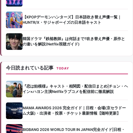
【KPOPデーモンハンターズ】日本語吹き替え声優一覧｜
HUNTR/X・サジャボーイズの日本語キャスト
韓国ドラマ『鉄槌教師』は何話まで?吹き替え声優・原作と
の違いを解説(Netflix視聴ガイド)
今日読まれている記事
TODAY
『恋は飴模様』キャスト・相関図・配信日まとめ|チョン・ヘ
イン×ハヨン主演Netflixラブコメを配信前に徹底解説
MAMA AWARDS 2026 完全ガイド｜日程・会場(京セラドー
ム大阪)・出演者・投票・チケット最新情報【随時更新】
BIGBANG 2026 WORLD TOUR IN JAPAN完全ガイド|日程・