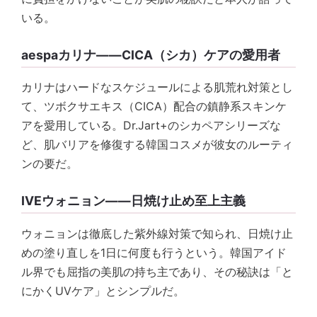
いる。
aespaカリナ——CICA（シカ）ケアの愛用者
カリナはハードなスケジュールによる肌荒れ対策とし
て、ツボクサエキス（CICA）配合の鎮静系スキンケ
アを愛用している。Dr.Jart+のシカペアシリーズな
ど、肌バリアを修復する韓国コスメが彼女のルーティ
ンの要だ。
IVEウォニョン——日焼け止め至上主義
ウォニョンは徹底した紫外線対策で知られ、日焼け止
めの塗り直しを1日に何度も行うという。韓国アイド
ル界でも屈指の美肌の持ち主であり、その秘訣は「と
にかくUVケア」とシンプルだ。