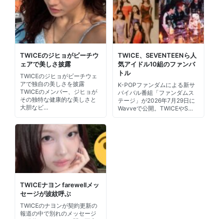
TWICEのジヒョがビーチウ
TWICE、SEVENTEENら人
ェアで美しさ披露
気アイドル10組のファンバ
トル
TWICEのジヒョがビーチウェ
アで独自の美しさを披露
K-POPファンダムによる新サ
TWICEのメンバー、ジヒョが
バイバル番組「ファンダムス
その独特な健康的な美しさと
テージ」が2026年7月29日に
大胆なビ…
Wavveで公開。TWICEやS…
TWICEナヨン farewellメッ
セージが波紋呼ぶ
TWICEのナヨンが契約更新の
報道の中で別れのメッセージ