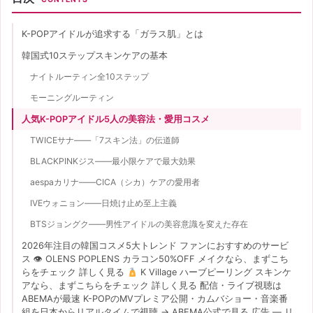
K-POPアイドルが追求する「ガラス肌」とは
韓国式10ステップスキンケアの基本
ナイトルーティン全10ステップ
モーニングルーティン
人気K-POPアイドル5人の美容法・愛用コスメ
TWICEサナ——「7スキン法」の伝道師
BLACKPINKジス——最小限ケアで最大効果
aespaカリナ——CICA（シカ）ケアの愛用者
IVEウォニョン——日焼け止め至上主義
BTSジョングク——男性アイドルの美容意識を変えた存在
2026年注目の韓国コスメ5大トレンド ファンにおすすめのサービ
ス 👁 OLENS POPLENS カラコン50%OFF メイクなら、まずこち
らをチェック 詳しく見る
K Village ハーブピーリング スキンケ
アなら、まずこちらをチェック 詳しく見る 配信・ライブ視聴は
ABEMAが最速 K-POPのMVプレミア公開・カムバショー・音楽番
組を日本からリアルタイムで視聴 → ABEMA公式で見る 広告 — リ