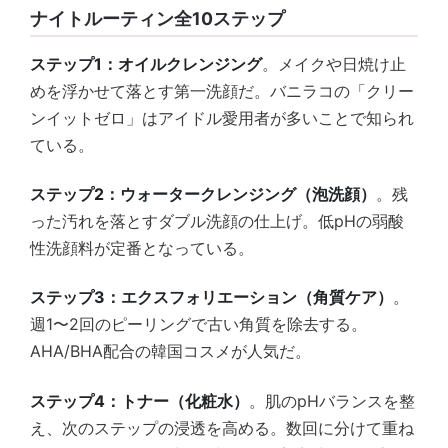
ナイトルーティン全10ステップ
ステップ1：オイルクレンジング
。メイクや日焼け止
めを浮かせて落とす第一洗顔だ。バニラコの「クリー
ンイットゼロ」はアイドル愛用者が多いことで知られ
ている。
ステップ2：ウォータークレンジング（泡洗顔）
。残
った汚れを落とすダブル洗顔の仕上げ。低pHの弱酸
性洗顔料が定番となっている。
ステップ3：エクスフォリエーション（角質ケア）
。
週1〜2回のピーリングで古い角質を除去する。
AHA/BHA配合の韓国コスメが人気だ。
ステップ4：トナー（化粧水）
。肌のpHバランスを整
え、次のステップの浸透を高める。数回に分けて重ね