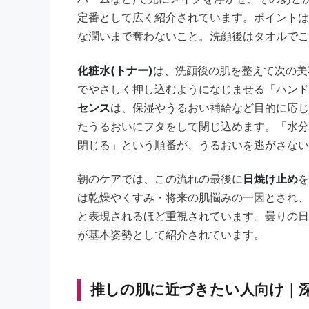
定番として広く紹介されています。ポイントは
な潤いまで奪わないこと。洗顔後はタオルでこ
化粧水(トナー)
は、洗顔後の肌を整えて次の美
でやさしく押し込むようになじませる「ハンド
センス
は、保湿やうるおい補給など目的に応じ
たうるおいにフタをして閉じ込めます。「水分(
閉じる」という順番が、うるおいを逃がさない
朝のケアでは、この流れの最後に
日焼け止め
を
は乾燥やくすみ・将来の肌悩みの一因とされ、K
と表現されるほど重視されています。曇りの日
が基本姿勢として紹介されています。
推しの肌に近づきたい人向け｜