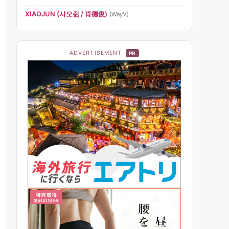
XIAOJUN (샤오쥔 / 肖德俊)
(WayV)
ADVERTISEMENT
PR