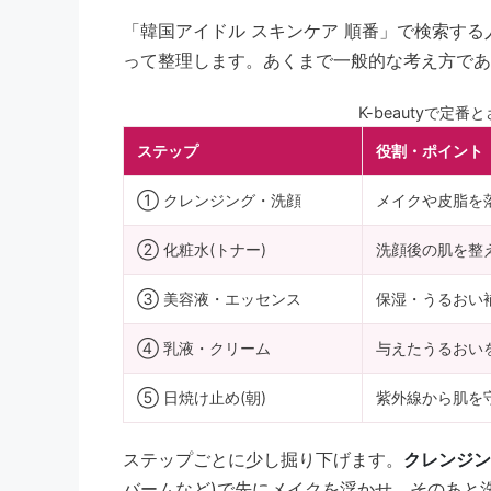
「韓国アイドル スキンケア 順番」で検索する人
って整理します。あくまで一般的な考え方であ
K-beautyで定
ステップ
役割・ポイント
① クレンジング・洗顔
メイクや皮脂を
② 化粧水(トナー)
洗顔後の肌を整
③ 美容液・エッセンス
保湿・うるおい
④ 乳液・クリーム
与えたうるおい
⑤ 日焼け止め(朝)
紫外線から肌を
ステップごとに少し掘り下げます。
クレンジン
バームなど)で先にメイクを浮かせ、そのあと洗顔