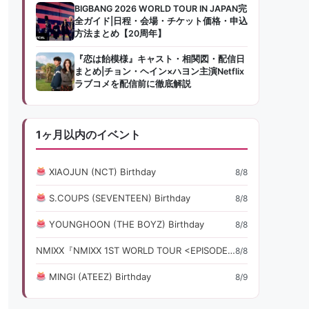
BIGBANG 2026 WORLD TOUR IN JAPAN完
全ガイド|日程・会場・チケット価格・申込
方法まとめ【20周年】
『恋は飴模様』キャスト・相関図・配信日
まとめ|チョン・ヘイン×ハヨン主演Netflix
ラブコメを配信前に徹底解説
1ヶ月以内のイベント
XIAOJUN (NCT) Birthday
8/8
S.COUPS (SEVENTEEN) Birthday
8/8
YOUNGHOON (THE BOYZ) Birthday
8/8
NMIXX『NMIXX 1ST WORLD TOUR <EPISODE 1: ZERO FR』ライブ・コンサート情報
8/8
MINGI (ATEEZ) Birthday
8/9