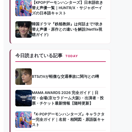
【KPOPデーモンハンターズ】日本語吹き
替え声優一覧｜HUNTR/X・サジャボーイ
ズの日本語キャスト
韓国ドラマ『鉄槌教師』は何話まで?吹き
替え声優・原作との違いを解説(Netflix視
聴ガイド)
今日読まれている記事
TODAY
BTSのVが軽微な交通事故に関与との噂
MAMA AWARDS 2026 完全ガイド｜日
程・会場(京セラドーム大阪)・出演者・投
票・チケット最新情報【随時更新】
『K-POPデーモンハンターズ』キャラクタ
ー完全ガイド｜名前・相関図・原語版キャ
スト