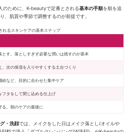
のために、K-beautyで定番とされる
基本の手順
を順を追
り、肌質や季節で調整するのが前提です。
番とされるスキンケアの基本ステップ
落とす。落としすぎず必要な潤いは残すのが基本
え、次の保湿を入りやすくする土台づくり
補給など、目的に合わせた集中ケア
をフタをして閉じ込める仕上げ
守る。朝のケアの最後に
グ・洗顔
では、メイクをした日はメイク落とし(オイルや
料で洗う「ダブルクレンジング(W洗顔)」がK-beautyの