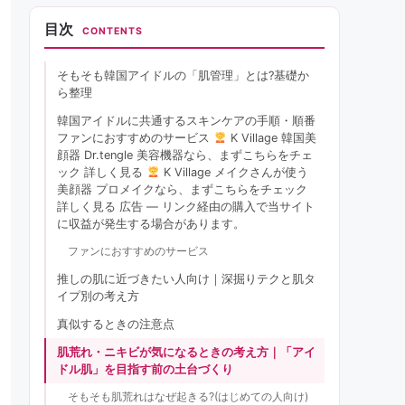
目次
CONTENTS
そもそも韓国アイドルの「肌管理」とは?基礎か
ら整理
韓国アイドルに共通するスキンケアの手順・順番
ファンにおすすめのサービス
K Village 韓国美
顔器 Dr.tengle 美容機器なら、まずこちらをチェ
ック 詳しく見る
K Village メイクさんが使う
美顔器 プロメイクなら、まずこちらをチェック
詳しく見る 広告 — リンク経由の購入で当サイト
に収益が発生する場合があります。
ファンにおすすめのサービス
推しの肌に近づきたい人向け｜深掘りテクと肌タ
イプ別の考え方
真似するときの注意点
肌荒れ・ニキビが気になるときの考え方｜「アイ
ドル肌」を目指す前の土台づくり
そもそも肌荒れはなぜ起きる?(はじめての人向け)