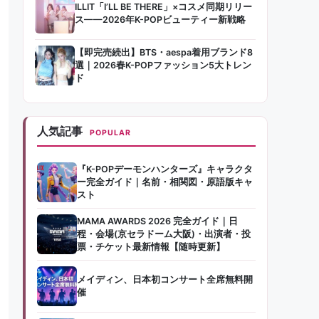
ILLIT「I’LL BE THERE」×コスメ同期リリー
ス——2026年K-POPビューティー新戦略
【即完売続出】BTS・aespa着用ブランド8
選｜2026春K-POPファッション5大トレン
ド
人気記事
POPULAR
『K-POPデーモンハンターズ』キャラクタ
ー完全ガイド｜名前・相関図・原語版キャ
スト
MAMA AWARDS 2026 完全ガイド｜日
程・会場(京セラドーム大阪)・出演者・投
票・チケット最新情報【随時更新】
メイディン、日本初コンサート全席無料開
催