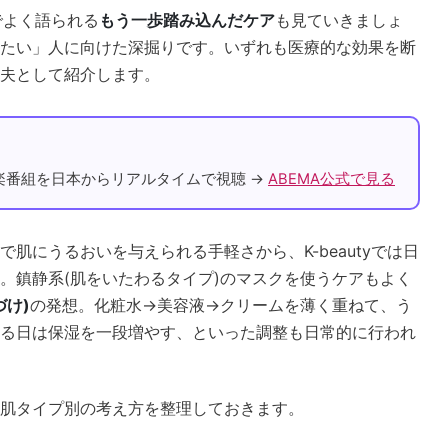
yでよく語られる
もう一歩踏み込んだケア
も見ていきましょ
たい」人に向けた深掘りです。いずれも医療的な効果を断
夫として紹介します。
音楽番組を日本からリアルタイムで視聴 →
ABEMA公式で見る
で肌にうるおいを与えられる手軽さから、K-beautyでは日
。鎮静系(肌をいたわるタイプ)のマスクを使うケアもよく
づけ)
の発想。化粧水→美容液→クリームを薄く重ねて、う
る日は保湿を一段増やす、といった調整も日常的に行われ
肌タイプ別の考え方を整理しておきます。