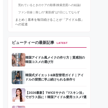
荒れているときのケアの順番(検索意図への結論)
ファン目線｜推しの“素肌感”は1日にしてならず
まとめ｜基本を毎日続けることが「アイドル肌」
への近道
ビューティーの最新記事
LATEST
韓国アイドル風メイクの作り方｜質感別の
韓国コスメの選び方
韓国式ダイエット&体型管理ガイド｜アイ
ドルの習慣に学ぶ続けられる体作り
【2026最新】TWICEサナの「7スキン法」
でガラス肌に！韓国アイドル愛用コスメ7選