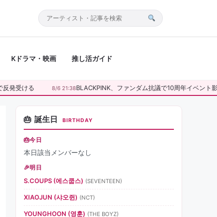
サ
イ
ト
Kドラマ・映画
推し活ガイド
内
検
索
発受ける
BLACKPINK、ファンダム抗議で10周年イベント影響
8/6 21:38
誕生日
BIRTHDAY
今日
本日該当メンバーなし
明日
S.COUPS (에스쿱스)
(SEVENTEEN)
XIAOJUN (샤오쥔)
(NCT)
YOUNGHOON (영훈)
(THE BOYZ)