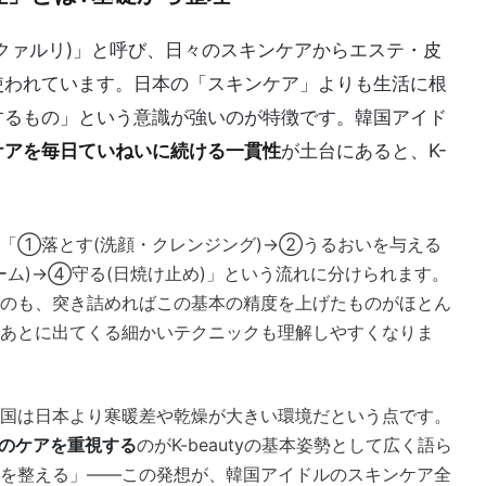
クァルリ)」と呼び、日々のスキンケアからエステ・皮
使われています。日本の「スキンケア」よりも生活に根
するもの」という意識が強いのが特徴です。韓国アイド
ケアを毎日ていねいに続ける一貫性
が土台にあると、K-
「①落とす(洗顔・クレンジング)→②うるおいを与える
ーム)→④守る(日焼け止め)」という流れに分けられます。
のも、突き詰めればこの基本の精度を上げたものがほとん
あとに出てくる細かいテクニックも理解しやすくなりま
国は日本より寒暖差や乾燥が大きい環境だという点です。
)のケアを重視する
のがK-beautyの基本姿勢として広く語ら
を整える」——この発想が、韓国アイドルのスキンケア全