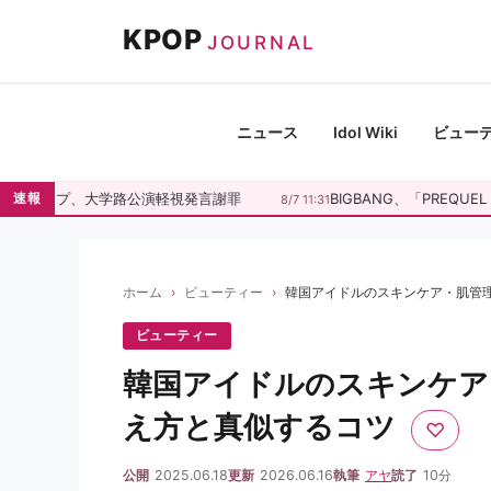
コ
KPOP
ン
JOURNAL
テ
ン
ツ
ニュース
Idol Wiki
ビュー
へ
ス
ンヨプ、大学路公演軽視発言謝罪
BIGBANG、「PREQUEL E
速報
8/7 11:31
キ
ッ
プ
ホーム
ビューティー
韓国アイドルのスキンケア・肌管
ビューティー
韓国アイドルのスキンケア
え方と真似するコツ
♡
公開
2025.06.18
更新
2026.06.16
執筆
アヤ
読了
10分