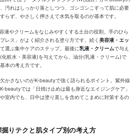
、汚れはしっかり落としつつ、ゴシゴシこすって肌に必要
すらず、やさしく押さえて水気を取るのが基本です。
容液やクリームをなじみやすくする土台の役割。手のひら
プレス」がよく紹介される塗り方です。続く
美容液・エッ
て選ぶ集中ケアのステップ。最後に
乳液・クリーム
で与え
化粧水・美容液)を与えてから、油分(乳液・クリーム)で
基本の考え方です。
欠かさないのがK-beautyで強く語られるポイント。紫外線
-beautyでは「日焼け止めは最も身近なエイジングケア」
や室内でも、日中は塗り直しを含めてこまめに対策するの
深掘りテクと肌タイプ別の考え方