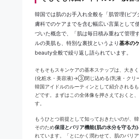
韓国では肌のお手入れ全般を「肌管理(ピブ
膚科でのケアまでを含む幅広い言葉として
づいた概念で、「肌は毎日積み重ねて管理
ルの美肌も、特別な裏技というより
基本の
beauty全般で繰り返し語られています。
そもそもスキンケアの基本ステップは、大きく
(化粧水・美容液)→③閉じ込める(乳液・クリ
韓国アイドルのルーティンとして紹介されるも
どです。まずはこの全体像を押さえておくと、
す。
もうひとつ前提として知っておきたいのが、韓
そのため
保湿とバリア機能(肌の水分を守る力
れています。「とにかく潤わせて、肌のバリア