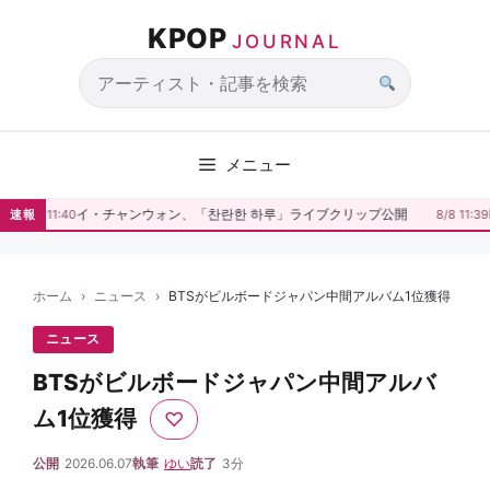
コ
KPOP
ン
JOURNAL
テ
ン
サ
ツ
イ
へ
ト
メニュー
ス
内
キ
検
イ・チャンウォン、「찬란한 하루」ライブクリップ公開
速報
8/8 11:40
8/8 11:39
ッ
索
プ
ホーム
ニュース
BTSがビルボードジャパン中間アルバム1位獲得
ニュース
BTSがビルボードジャパン中間アルバ
ム1位獲得
♡
公開
2026.06.07
執筆
ゆい
読了
3分