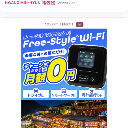
HWANG MIN-HYUN (황민현)
(Wanna One)
ADVERTISEMENT
PR