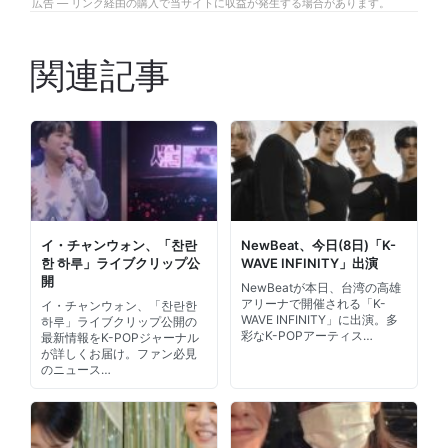
広告 — リンク経由の購入で当サイトに収益が発生する場合があります。
関連記事
イ・チャンウォン、「찬란
NewBeat、今日(8日)「K-
한 하루」ライブクリップ公
WAVE INFINITY」出演
開
NewBeatが本日、台湾の高雄
アリーナで開催される「K-
イ・チャンウォン、「찬란한
WAVE INFINITY」に出演。多
하루」ライブクリップ公開の
彩なK-POPアーティス…
最新情報をK-POPジャーナル
が詳しくお届け。ファン必見
のニュース…