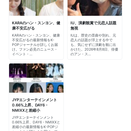
KARAのハン・スンヨン、健
IU、演劇観賞で元恋人話題
康不安広がる
無視
KARAのハン・スンヨン、健康
IUは、歴史の歪曲や別れ、元
不安広がるの最新情報をK-
恋人の話題が浮上する中で
POPジャーナルが詳しくお届
も、気にせずに演劇を観に出
け。ファン必見のニュース・
かけた。2026年8月8日、俳優
イベント・…
のアン・ス…
JYPエンターテインメント
0.66%上昇、DAY6・
NMIXXと差縮小
JYPエンターテインメント
0.66%上昇、DAY6・NMIXXと
差縮小の最新情報をK-POPジ