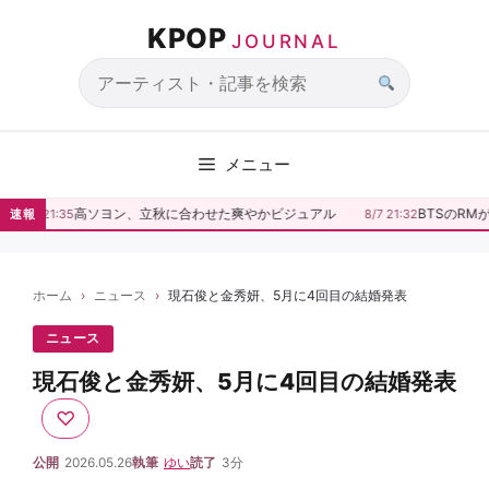
コ
KPOP
ン
JOURNAL
テ
ン
サ
ツ
イ
へ
ト
メニュー
ス
内
キ
検
高ソヨン、立秋に合わせた爽やかビジュアル
BTSのRMが
速報
8/7 21:35
8/7 21:32
ッ
索
プ
ホーム
ニュース
現石俊と金秀妍、5月に4回目の結婚発表
ニュース
現石俊と金秀妍、5月に4回目の結婚発表
♡
公開
2026.05.26
執筆
ゆい
読了
3分