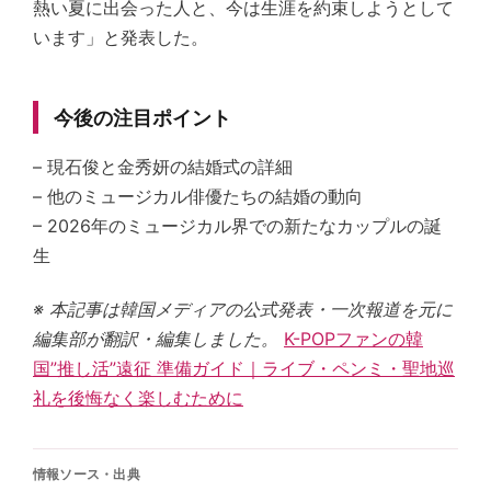
熱い夏に出会った人と、今は生涯を約束しようとして
います」と発表した。
今後の注目ポイント
– 現石俊と金秀妍の結婚式の詳細
– 他のミュージカル俳優たちの結婚の動向
– 2026年のミュージカル界での新たなカップルの誕
生
※ 本記事は韓国メディアの公式発表・一次報道を元に
編集部が翻訳・編集しました。
K-POPファンの韓
国”推し活”遠征 準備ガイド｜ライブ・ペンミ・聖地巡
礼を後悔なく楽しむために
情報ソース・出典