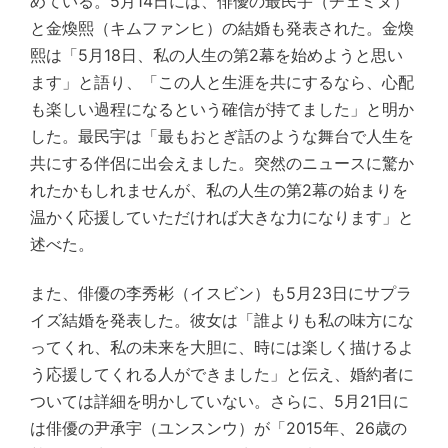
めている。5月14日には、俳優の最民宇（チェミヌ）
と金煥熙（キムファンヒ）の結婚も発表された。金煥
熙は「5月18日、私の人生の第2幕を始めようと思い
ます」と語り、「この人と生涯を共にするなら、心配
も楽しい過程になるという確信が持てました」と明か
した。最民宇は「最もおとぎ話のような舞台で人生を
共にする伴侶に出会えました。突然のニュースに驚か
れたかもしれませんが、私の人生の第2幕の始まりを
温かく応援していただければ大きな力になります」と
述べた。
また、俳優の李秀彬（イスビン）も5月23日にサプラ
イズ結婚を発表した。彼女は「誰よりも私の味方にな
ってくれ、私の未来を大胆に、時には楽しく描けるよ
う応援してくれる人ができました」と伝え、婚約者に
ついては詳細を明かしていない。さらに、5月21日に
は俳優の尹承宇（ユンスンウ）が「2015年、26歳の