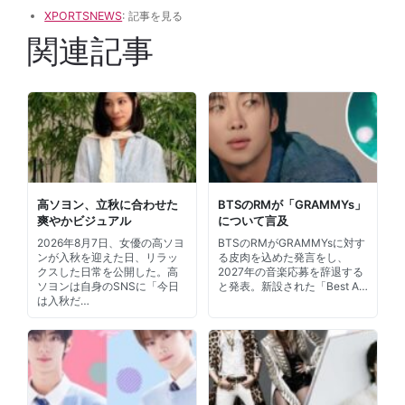
XPORTSNEWS
: 記事を見る
関連記事
高ソヨン、立秋に合わせた
BTSのRMが「GRAMMYs」
爽やかビジュアル
について言及
2026年8月7日、女優の高ソヨ
BTSのRMがGRAMMYsに対す
ンが入秋を迎えた日、リラッ
る皮肉を込めた発言をし、
クスした日常を公開した。高
2027年の音楽応募を辞退する
ソヨンは自身のSNSに「今日
と発表。新設された「Best A…
は入秋だ…