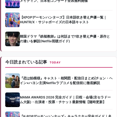
メイディン、日本初コンサート全席無料開催
【KPOPデーモンハンターズ】日本語吹き替え声優一覧｜
HUNTR/X・サジャボーイズの日本語キャスト
韓国ドラマ『鉄槌教師』は何話まで?吹き替え声優・原作と
の違いを解説(Netflix視聴ガイド)
今日読まれている記事
TODAY
『恋は飴模様』キャスト・相関図・配信日まとめ|チョン・ヘ
イン×ハヨン主演Netflixラブコメを配信前に徹底解説
MAMA AWARDS 2026 完全ガイド｜日程・会場(京セラドー
ム大阪)・出演者・投票・チケット最新情報【随時更新】
『K-POPデーモンハンターズ』キャラクター完全ガイド｜名