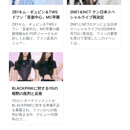
ZB1キム・ギュビン＆TWS
2NE1＆NCT テン日本スペ
ドフン「音楽中心」MC卒業
シャルライブ再決定
ZB1キム・ギュビン＆TWSド
2NE1とNCTのテンによる日本
フン「音楽中心」MC卒業の最
スペシャルライブが2026年8
新情報をK-POPジャーナルが
月7日に再決定。ファンの要望
詳しくお届け。ファン必見の
を受けて実現したこのイベン
ニュー…
トは…
BLACKPINKに対するYGの
暗黙の批判と反発
YGエンターテインメントが
BLACKPINKに対する準備不足
を暴露され、ファンからの批
判が高まる中、デビュー10周
年のフ…