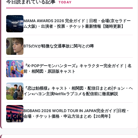
今日読まれている記事
TODAY
MAMA AWARDS 2026 完全ガイド｜日程・会場(京セラドー
ム大阪)・出演者・投票・チケット最新情報【随時更新】
BTSのVが軽微な交通事故に関与との噂
『K-POPデーモンハンターズ』キャラクター完全ガイド｜名
前・相関図・原語版キャスト
『恋は飴模様』キャスト・相関図・配信日まとめ|チョン・ヘ
イン×ハヨン主演Netflixラブコメを配信前に徹底解説
BIGBANG 2026 WORLD TOUR IN JAPAN完全ガイド|日程・
会場・チケット価格・申込方法まとめ【20周年】