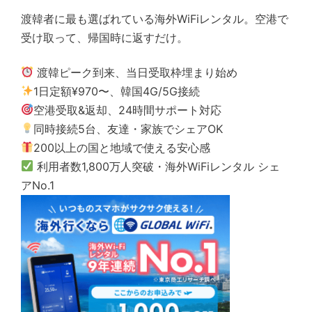
渡韓者に最も選ばれている海外WiFiレンタル。空港で
受け取って、帰国時に返すだけ。
渡韓ピーク到来、当日受取枠埋まり始め
1日定額¥970〜、韓国4G/5G接続
空港受取&返却、24時間サポート対応
同時接続5台、友達・家族でシェアOK
200以上の国と地域で使える安心感
利用者数1,800万人突破・海外WiFiレンタル シェ
アNo.1