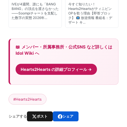
IVEが4週間、誰にも「BANG
今すぐ知りたい！
BANG」の頂点を渡さなかった
Hearts2Heartsがティニピン
——Soompiチャートを支配し
OPを歌う理由【即答ブロッ
た数字の実態 2026年…
ク】
放送情報 番組名：デ
ザート キ…
メンバー・所属事務所・公式SNS など詳しくは
Idol Wiki へ
Hearts2Hearts の詳細プロフィール
#Hearts2Hearts
ポスト
シェア
シェアする