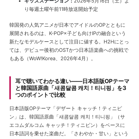
キッズステーション：
2026年5月16日（土）よ
り毎週土曜午前11時放送開始予定
韓国発の人気アニメが日本でアイドルのOPとともに
展開されるのは、K-POP×子ども向けIPの融合という
新たなモデルケースとして注目に値する。H2Hにとっ
ては、デビュー後初のOSTかつ日本語楽曲への挑戦で
もある（WoW!Korea、2026年4月）。
耳で聴いてわかる違い——日本語版OPテーマ
と韓国語原曲「새콤달콤 캐치！티니핑」を3
つのポイントで比較
日本語版OPテーマ「デザート キャッチ！ティニピ
ン」は、韓国語原曲「새콤달콤 캐치！티니핑」（サ
エコムダルコム キャッチ！ティニピン）をベースに
日本語詞を乗せた楽曲だ。「さわやか・甘い」という