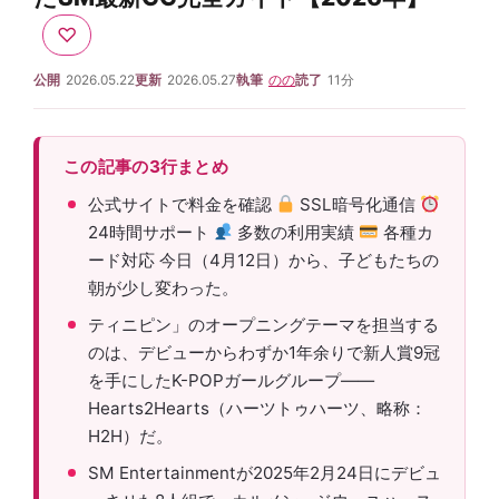
♡
公開
2026.05.22
更新
2026.05.27
執筆
のの
読了
11分
この記事の3行まとめ
公式サイトで料金を確認
SSL暗号化通信
24時間サポート
多数の利用実績
各種カ
ード対応 今日（4月12日）から、子どもたちの
朝が少し変わった。
ティニピン」のオープニングテーマを担当する
のは、デビューからわずか1年余りで新人賞9冠
を手にしたK-POPガールグループ——
Hearts2Hearts（ハーツトゥハーツ、略称：
H2H）だ。
SM Entertainmentが2025年2月24日にデビュ