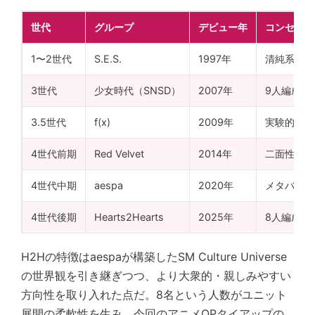
世代
グループ
デビュー年
コンセプト
1〜2世代
S.E.S.
1997年
清純系アイ
3世代
少女時代（SNSD）
2007年
9人編成・
3.5世代
f(x)
2009年
実験的サウ
4世代前期
Red Velvet
2014年
二面性（Re
4世代中期
aespa
2020年
メタバース×世
4世代後期
Hearts2Hearts
2025年
8人編成・
H2Hの特徴はaespaが構築したSM Culture Universe
の世界観を引き継ぎつつ、より大衆的・親しみやすい
方向性を取り入れた点だ。8名という人数がユニット
展開の柔軟性を生み、今回のアニメOPタイアップの