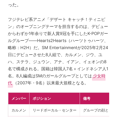
った。
フジテレビ系アニメ「デザート キャッチ！ティニピ
ン」のオープニングテーマを担当するのは、デビュー
からわずか1年余りで新人賞9冠を手にしたK-POPガー
ルグループ——Hearts2Hearts（ハーツトゥハーツ、
略称：H2H）だ。SM Entertainmentが2025年2月24
日にデビューさせた8人組で、カルメン、ジウ、ユ
ハ、ステラ、ジュウン、アナ、イアン、イェオンの8
名で構成される。国籍は韓国人7名＋インドネシア人1
名。8人編成はSMのガールグループとしては
少女時
代
（2007年・9名）以来最大規模となる。
メンバー
ポジション
備考
カルメン
リードボーカル・センター
グループの顔として