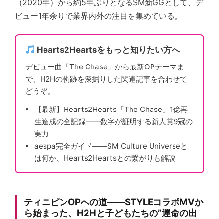
（2020年）から約5年ぶりとなるSM新GGとして、デ
ビュー1年余りで業界内外の注目を集めている。
Hearts2Heartsをもっと知りたい方へ
デビュー曲「The Chase」から最新OPテーマま
で、H2Hの軌跡を深掘りした関連記事を合わせて
どうぞ。
【最新】Hearts2Hearts「The Chase」1億再
生達成の全記録——数字が証明する新人賞9冠の
実力
aespa完全ガイド——SM Culture Universeと
は何か、Hearts2Heartsとの繋がりも解説
ティニピンOPへの道——STYLEコラボMVか
ら始まった、H2Hと子どもたちの”運命の出