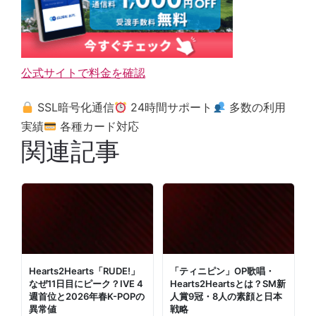
公式サイトで料金を確認
SSL暗号化通信
24時間サポート
多数の利用
実績
各種カード対応
関連記事
Hearts2Hearts「RUDE!」
「ティニピン」OP歌唱・
なぜ11日目にピーク？IVE 4
Hearts2Heartsとは？SM新
週首位と2026年春K-POPの
人賞9冠・8人の素顔と日本
異常値
戦略