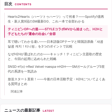
目次
CONTENTS
Hearts2Hearts（ハーツトゥハーツ）って何者？——Spotify1億再
生・新人賞9冠のSM最新GG、これ一本で全部わかる
ティニピンOPへの道——STYLEコラボMVから始まった、H2Hと
子どもたちの”運命の出会い”全容
耳で聴いてわかる違い——日本語版OPテーマと韓国語原曲「새콤
달콤 캐치！티니핑」を3つのポイントで比較
なぜH2Hが選ばれたのか——キャッチ！ティニピン主題歌の歴史
と、今回の起用に込められた戦略
SNSD→f(x)→Red Velvet→aespa→H2H——SMガールグループ5世
代の系譜を一気読み
放送スタート直前！——今後の日本活動予定・H2Hについてよくあ
る質問まとめ
関連記事
ニュースの最新記事
LATEST