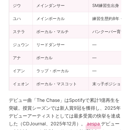
ジウ
メインダンサー
SM練習生出身
ユハ
メインボーカル
練習生歴約8年・ピ
ステラ
ボーカル・マルチ
バンクーバー育ち・
ジュウン
リードダンサー
—
アナ
ボーカル
—
イアン
ラップ・ボーカル
—
イェオン
ボーカル・マスコット
末っ子ポジション
デビュー曲「The Chase」はSpotifyで累計1億再生を
突破。授賞シーズンでは新人賞9冠を獲得し、2025年
デビューアーティストとしては最多受賞の快挙を達成
した（CDJournal、2025年12月）。
aespa
デビュー