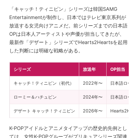
「キャッチ！ティニピン」シリーズは韓国SAMG
Entertainmentが制作し、日本ではテレビ東京系列が
放送する女児向けアニメだ。前シリーズまでの日本語
OPは日本人アーティストや声優が担当してきたが、
最新作「デザート」シリーズでHearts2Heartsを起用
した判断には明確な戦略がある。
シリーズ
放送年
OP担当
キャッチ！ティニピン（初代）
2022年〜
日本語ローカ
ローミー＆ハチュピン
2024年〜
日本語ローカ
デザート キャッチ！ティニピン
2026年〜
Hearts2He
K-POPアイドルとアニメタイアップの歴史的先例とし
ては、女性K-POPグループがプリキュアシリーズ関連