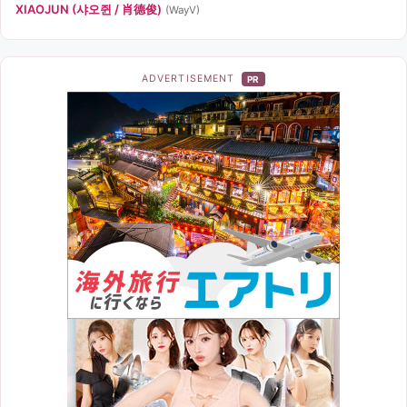
XIAOJUN (샤오쥔 / 肖德俊)
(WayV)
ADVERTISEMENT
PR