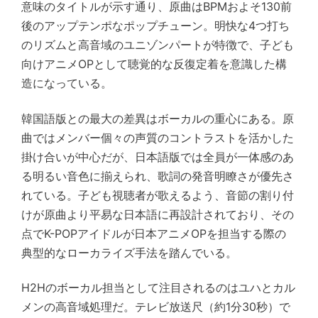
意味のタイトルが示す通り、原曲はBPMおよそ130前
後のアップテンポなポップチューン。明快な4つ打ち
のリズムと高音域のユニゾンパートが特徴で、子ども
向けアニメOPとして聴覚的な反復定着を意識した構
造になっている。
韓国語版との最大の差異はボーカルの重心にある。原
曲ではメンバー個々の声質のコントラストを活かした
掛け合いが中心だが、日本語版では全員が一体感のあ
る明るい音色に揃えられ、歌詞の発音明瞭さが優先さ
れている。子ども視聴者が歌えるよう、音節の割り付
けが原曲より平易な日本語に再設計されており、その
点でK-POPアイドルが日本アニメOPを担当する際の
典型的なローカライズ手法を踏んでいる。
H2Hのボーカル担当として注目されるのはユハとカル
メンの高音域処理だ。テレビ放送尺（約1分30秒）で