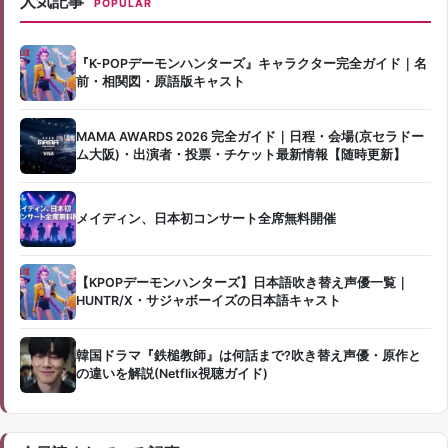
人気記事
POPULAR
『K-POPデーモンハンターズ』キャラクター完全ガイド｜名
前・相関図・原語版キャスト
MAMA AWARDS 2026 完全ガイド｜日程・会場(京セラドー
ム大阪)・出演者・投票・チケット最新情報【随時更新】
メイディン、日本初コンサート全席無料開催
【KPOPデーモンハンターズ】日本語吹き替え声優一覧｜
HUNTR/X・サジャボーイズの日本語キャスト
韓国ドラマ『鉄槌教師』は何話まで?吹き替え声優・原作と
の違いを解説(Netflix視聴ガイド)