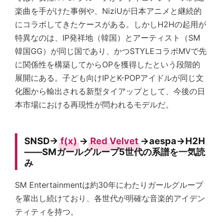
楽曲を手がけた事例や、NiziUが日本アニメと継続的
にコラボしてきたケースがある。しかしH2Hの起用が
特異なのは、IP発祥地（韓国）とアーティスト（SM
韓国GG）が同じ国であり、かつSTYLEコラボMVで先
に関係性を構築してからOPを獲得したという段階的
展開にある。子ども向けIPとK-POPアイドルが同じ文
化圏から輸出される新型タイアップとして、今後の日
本市場における再現性が問われるモデルだ。
SNSD→
f(x)
→
Red Velvet
→aespa→H2H
——SMガールグループ5世代の系譜を一気読
み
SM Entertainmentは約30年にわたりガールグループ
を輩出し続けており、各世代が明確な音楽的アイデン
ティティを持つ。