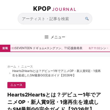
コ
KPOP
ン
JOURNAL
テ
ン
サ
ツ
イ
へ
ト
メニュー
ス
内
キ
検
SEVENTEEN ドギョム×スングァン、T1応援曲発表
シン・ド
8/7 15:33
速報
8/7 11:32
ッ
索
プ
ホーム
ニュース
Hearts2Heartsとは？デビュー1年でアニメOP・新人賞9冠・1億再
生を達成したSM最新GG完全ガイド【2026年】
ニュース
Hearts2Heartsとは？デビュー1年でア
ニメOP・新人賞9冠・1億再生を達成し
たSM最新GG完全ガイド【2026年】