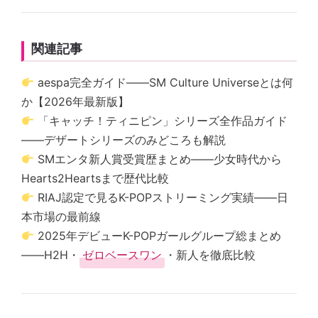
関連記事
aespa完全ガイド——SM Culture Universeとは何
か【2026年最新版】
「キャッチ！ティニピン」シリーズ全作品ガイド
——デザートシリーズのみどころも解説
SMエンタ新人賞受賞歴まとめ——少女時代から
Hearts2Heartsまで歴代比較
RIAJ認定で見るK-POPストリーミング実績——日
本市場の最前線
2025年デビューK-POPガールグループ総まとめ
——H2H・
ゼロベースワン
・新人を徹底比較