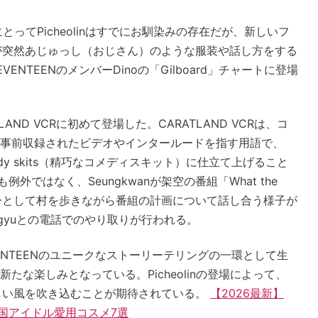
にとってPicheolinはすでにお馴染みの存在だが、新しいフ
が突然あじゅっし（おじさん）のような服装や話し方をする
NTEENのメンバーDinoの「Gilboard」チャートに登場
。
RATLAND VCRに初めて登場した。CARATLAND VCRは、コ
事前収録されたビデオやインタールードを指す用語で、
comedy skits（精巧なコメディスキット）に仕立て上げること
も例外ではなく、Seungkwanが架空の番組「What the
ューサーとして村を歩きながら番組の計画について話し合う様子が
gyuとの電話でのやり取りが行われる。
SEVENTEENのユニークなストーリーテリングの一環として生
な楽しみとなっている。Picheolinの登場によって、
新しい風を吹き込むことが期待されている。
【2026最新】
韓国アイドル愛用コスメ7選