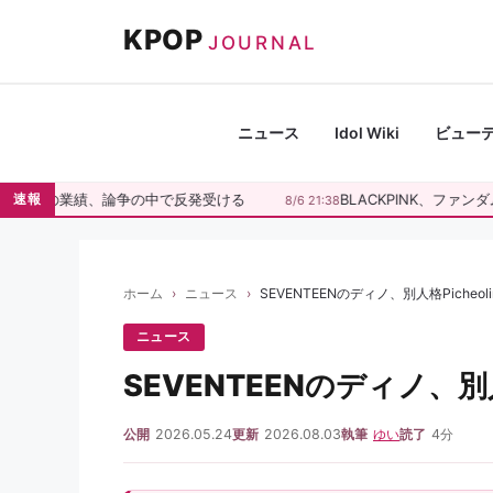
コ
KPOP
ン
JOURNAL
テ
ン
ツ
ニュース
Idol Wiki
ビュー
へ
ス
ジミンの業績、論争の中で反発受ける
BLACKPINK、ファンダ
速報
8/6 21:38
キ
ッ
プ
ホーム
ニュース
SEVENTEENのディノ、別人格Picheo
ニュース
SEVENTEENのディノ、別人
公開
2026.05.24
更新
2026.08.03
執筆
ゆい
読了
4分