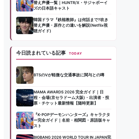
替え声優一覧｜HUNTR/X・サジャボーイ
ズの日本語キャスト
韓国ドラマ『鉄槌教師』は何話まで?吹き
替え声優・原作との違いを解説(Netflix視
聴ガイド)
今日読まれている記事
TODAY
BTSのVが軽微な交通事故に関与との噂
MAMA AWARDS 2026 完全ガイド｜日
程・会場(京セラドーム大阪)・出演者・投
票・チケット最新情報【随時更新】
『K-POPデーモンハンターズ』キャラクタ
ー完全ガイド｜名前・相関図・原語版キャ
スト
BIGBANG 2026 WORLD TOUR IN JAPAN完