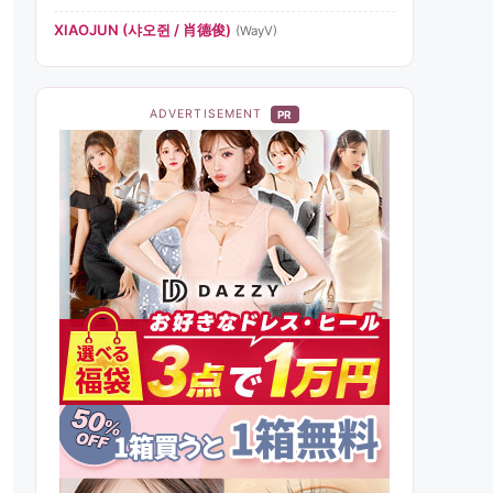
XIAOJUN (샤오쥔 / 肖德俊)
(WayV)
ADVERTISEMENT
PR