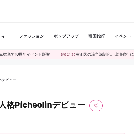
ティー
ファッション
ポップアップ
韓国旅行
イベント
ム抗議で10周年イベント影響
黄正民の論争深刻化、出演強行に懸
8/6 21:36
linデビュー
格Picheolinデビュー
♡