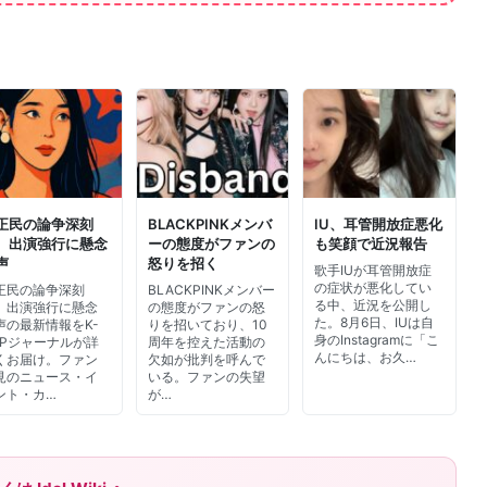
正民の論争深刻
BLACKPINKメンバ
IU、耳管開放症悪化
、出演強行に懸念
ーの態度がファンの
も笑顔で近況報告
声
怒りを招く
歌手IUが耳管開放症
の症状が悪化してい
正民の論争深刻
BLACKPINKメンバー
る中、近況を公開し
、出演強行に懸念
の態度がファンの怒
た。8月6日、IUは自
声の最新情報をK-
りを招いており、10
身のInstagramに「こ
OPジャーナルが詳
周年を控えた活動の
んにちは、お久…
くお届け。ファン
欠如が批判を呼んで
見のニュース・イ
いる。ファンの失望
ント・カ…
が…