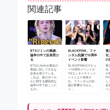
関連記事
BTSジミンの業績、
BLACKPINK、ファ
黄
論争の中で反発受け
ンダム抗議で10周年
化
る
イベント影響
の
BTSのJiminが最近の
BLACKPINKのデビュ
黄
業績に対して大きな
ー10周年イベントが
化
反発を受けている。
YGエンターテインメ
の
これは、彼のボーカ
ントにより発表さ
P
ルに関する継続的な
れ、ファンダムの抗
し
論争の中で起こった
議が影響を与えた。
必
もの…
イ…
ベ