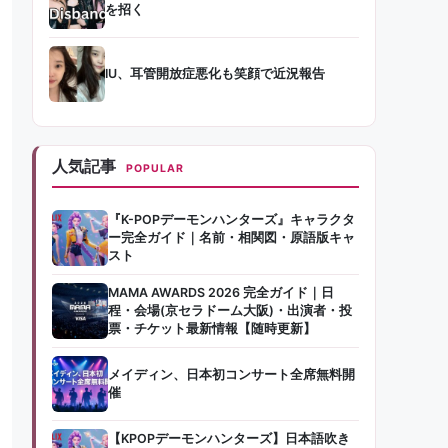
を招く
IU、耳管開放症悪化も笑顔で近況報告
人気記事
POPULAR
『K-POPデーモンハンターズ』キャラクタ
ー完全ガイド｜名前・相関図・原語版キャ
スト
MAMA AWARDS 2026 完全ガイド｜日
程・会場(京セラドーム大阪)・出演者・投
票・チケット最新情報【随時更新】
メイディン、日本初コンサート全席無料開
催
【KPOPデーモンハンターズ】日本語吹き