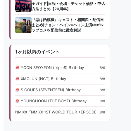
全ガイド|日程・会場・チケット価格・申込
方法まとめ【20周年】
『恋は飴模様』キャスト・相関図・配信日
まとめ|チョン・ヘイン×ハヨン主演Netflix
ラブコメを配信前に徹底解説
1ヶ月以内のイベント
YOON SEOYEON (tripleS) Birthday
8/6
XIAOJUN (NCT) Birthday
8/8
S.COUPS (SEVENTEEN) Birthday
8/8
YOUNGHOON (THE BOYZ) Birthday
8/8
NMIXX『NMIXX 1ST WORLD TOUR <EPISODE 1: ZERO FR』ライブ・コンサート情報
8/8