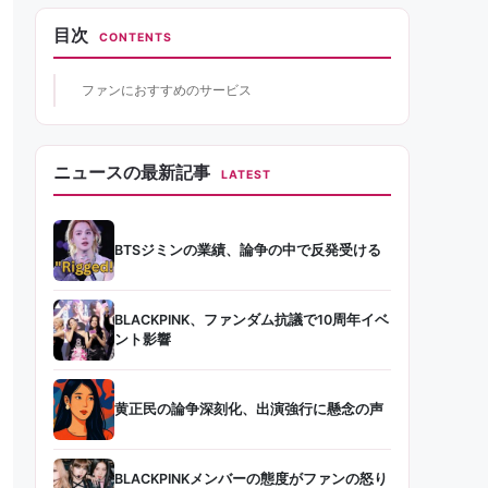
目次
CONTENTS
ファンにおすすめのサービス
ニュースの最新記事
LATEST
BTSジミンの業績、論争の中で反発受ける
BLACKPINK、ファンダム抗議で10周年イベ
ント影響
黄正民の論争深刻化、出演強行に懸念の声
BLACKPINKメンバーの態度がファンの怒り