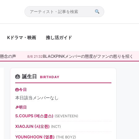
サ
イ
ト
Kドラマ・映画
推し活ガイド
内
検
索
念の声
BLACKPINKメンバーの態度がファンの怒りを招く
8/6 21:32
誕生日
BIRTHDAY
今日
本日該当メンバーなし
明日
S.COUPS (에스쿱스)
(SEVENTEEN)
XIAOJUN (샤오쥔)
(NCT)
YOUNGHOON (영훈)
(THE BOYZ)