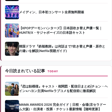
メイディン、日本初コンサート全席無料開催
【KPOPデーモンハンターズ】日本語吹き替え声優一覧｜
HUNTR/X・サジャボーイズの日本語キャスト
韓国ドラマ『鉄槌教師』は何話まで?吹き替え声優・原作と
の違いを解説(Netflix視聴ガイド)
今日読まれている記事
TODAY
『恋は飴模様』キャスト・相関図・配信日まとめ|チョン・ヘ
イン×ハヨン主演Netflixラブコメを配信前に徹底解説
MAMA AWARDS 2026 完全ガイド｜日程・会場(京セラドー
ム大阪)・出演者・投票・チケット最新情報【随時更新】