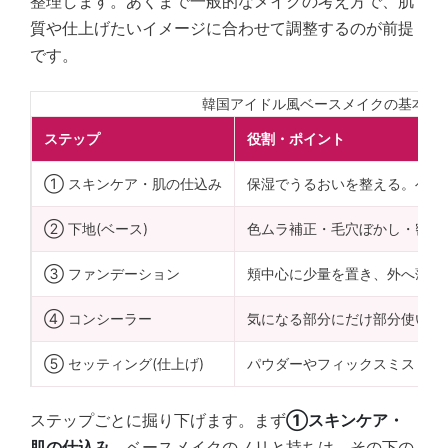
整理します。あくまで一般的なメイクの考え方で、肌
質や仕上げたいイメージに合わせて調整するのが前提
です。
韓国アイドル風ベースメイクの基本ス
ステップ
役割・ポイント
① スキンケア・肌の仕込み
保湿でうるおいを整える。ベー
② 下地(ベース)
色ムラ補正・毛穴ぼかし・密着
③ ファンデーション
頬中心に少量を置き、外へ薄く
④ コンシーラー
気になる部分にだけ部分使い。
⑤ セッティング(仕上げ)
パウダーやフィックスミストで
ステップごとに掘り下げます。まず
①スキンケア・
肌の仕込み
。ベースメイクのノリと持ちは、その下の