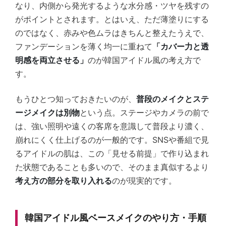
なり、内側から発光するような水分感・ツヤを残すの
がポイントとされます。とはいえ、ただ薄塗りにする
のではなく、赤みや色ムラはきちんと整えたうえで、
ファンデーションを薄く均一に重ねて
「カバー力と透
明感を両立させる」
のが韓国アイドル風の考え方で
す。
もうひとつ知っておきたいのが、
普段のメイクとステ
ージメイクは別物
という点。ステージやカメラの前で
は、強い照明や遠くの客席を意識して普段より濃く、
崩れにくく仕上げるのが一般的です。SNSや番組で見
るアイドルの肌は、この「見せる前提」で作り込まれ
た状態であることも多いので、そのまま真似するより
考え方の部分を取り入れる
のが現実的です。
韓国アイドル風ベースメイクのやり方・手順