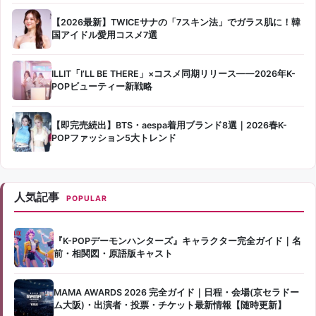
【2026最新】TWICEサナの「7スキン法」でガラス肌に！韓
国アイドル愛用コスメ7選
ILLIT「I’LL BE THERE」×コスメ同期リリース——2026年K-
POPビューティー新戦略
【即完売続出】BTS・aespa着用ブランド8選｜2026春K-
POPファッション5大トレンド
人気記事
POPULAR
『K-POPデーモンハンターズ』キャラクター完全ガイド｜名
前・相関図・原語版キャスト
MAMA AWARDS 2026 完全ガイド｜日程・会場(京セラドー
ム大阪)・出演者・投票・チケット最新情報【随時更新】