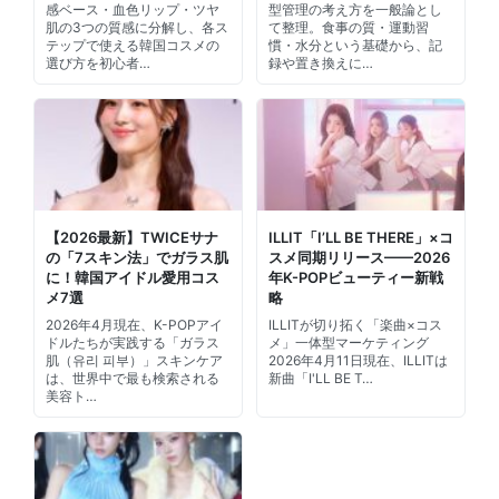
感ベース・血色リップ・ツヤ
型管理の考え方を一般論とし
肌の3つの質感に分解し、各ス
て整理。食事の質・運動習
テップで使える韓国コスメの
慣・水分という基礎から、記
選び方を初心者…
録や置き換えに…
【2026最新】TWICEサナ
ILLIT「I’LL BE THERE」×コ
の「7スキン法」でガラス肌
スメ同期リリース——2026
に！韓国アイドル愛用コス
年K-POPビューティー新戦
メ7選
略
2026年4月現在、K-POPアイ
ILLITが切り拓く「楽曲×コス
ドルたちが実践する「ガラス
メ」一体型マーケティング
肌（유리 피부）」スキンケア
2026年4月11日現在、ILLITは
は、世界中で最も検索される
新曲「I'LL BE T…
美容ト…