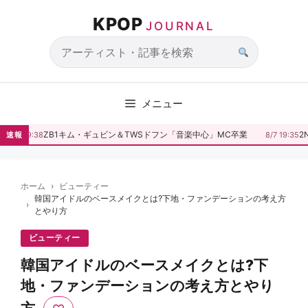
コ
KPOP
ン
JOURNAL
テ
ン
サ
ツ
イ
へ
ト
メニュー
ス
内
キ
検
ZB1キム・ギュビン＆TWSドフン「音楽中心」MC卒業
2
8/7 19:38
速報
8/7 19:35
ッ
索
プ
ホーム
ビューティー
韓国アイドルのベースメイクとは?下地・ファンデーションの考え方
とやり方
ビューティー
韓国アイドルのベースメイクとは?下
地・ファンデーションの考え方とやり