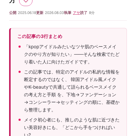
方
♡
公開
2025.06.18
更新
2026.08.03
執筆
アヤ
読了
8分
この記事の3行まとめ
「kpopアイドルみたいなツヤ肌のベースメイ
クのやり方が知りたい」——そんな検索でたど
り着いた人に向けたガイドです。
この記事では、特定のアイドルの私的な情報を
断定するのではなく、 韓国アイドル風メイク
やK-beautyで共通して語られるベースメイク
の考え方と手順 を、下地→ファンデーション
→コンシーラー→セッティングの順に、基礎か
ら整理します。
メイク初心者にも、推しのような肌に近づきた
い美容好きにも、「どこから手をつければい
い?