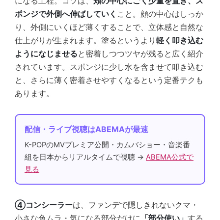
になる工程。コツは、
頬の中心にごく少量を置き、ス
ポンジで外側へ伸ばしていく
こと。顔の中心はしっか
り、外側にいくほど薄くすることで、立体感と自然な
仕上がりが生まれます。塗るというより
軽く叩き込む
ようになじませる
と密着しつつツヤが残ると広く紹介
されています。スポンジに少し水を含ませて叩き込む
と、さらに薄く密着させやすくなるという定番テクも
あります。
配信・ライブ視聴はABEMAが最速
K-POPのMVプレミア公開・カムバショー・音楽番
組を日本からリアルタイムで視聴 →
ABEMA公式で
見る
④コンシーラー
は、ファンデで隠しきれないクマ・
小さな色ムラ・気になる部分だけに
「部分使い」
する