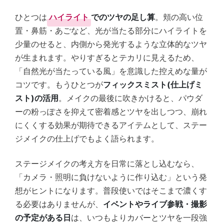
ひとつは
ハイライト
でのツヤの足し算
。頬の高い位
置・鼻筋・あごなど、光が当たる部分にハイライトを
少量のせると、内側から発光するような立体的なツヤ
が生まれます。やりすぎるとテカリに見えるため、
「自然光が当たっている風」を意識した控えめな量が
コツです。もうひとつが
フィックスミスト(仕上げミ
スト)の活用
。メイクの最後に吹きかけると、パウダ
ーの粉っぽさを抑えて密着感とツヤを出しつつ、崩れ
にくくする効果が期待できるアイテムとして、ステー
ジメイクの仕上げでもよく語られます。
ステージメイクの考え方を日常に落とし込むなら、
「カメラ・照明に負けないように作り込む」という発
想がヒントになります。普段使いではそこまで濃くす
る必要はありませんが、
イベントやライブ参戦・撮影
の予定がある日
は、いつもよりカバーとツヤを一段強