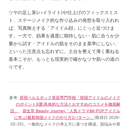
ツヤの足し算(ハイライト)や仕上げのフィックスミス
ト、ステージメイク的な作り込みの発想を取り入れれ
ば、写真映えする「アイドル顔」にぐっと近づけま
す。一方で、効果を過度に期待しない・肌に合うか少
量から試す・アイドルの肌をそのまま基準にしない、
といった注意点も忘れずに。土台を整えて薄く重ねる
基本こそが、もっとも現実的で確かなツヤ肌への道の
りです。
参考:
原宿ベルエポック美容専門学校「韓国アイドルのメイク
のポイント9選!具体的な方法とおすすめのコスメを徹底解
説」
、
資生堂 Beauty Journey「人気ドラマ&K-POPアイドル
に学ぶ!最新韓国メイクのやり方2パターン」
(取得日 2026-
05-25)。一般的なメイクの考え方に基づき構成。肌悩みや異