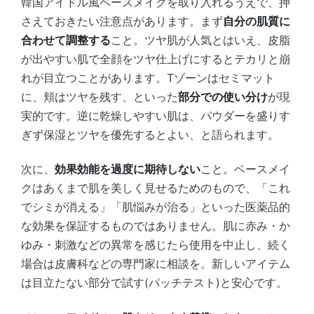
韓国アイドル風ベースメイクを取り入れるうえで、押
さえておきたい注意点があります。まず
自分の肌質に
合わせて調整する
こと。ツヤ肌が人気とはいえ、皮脂
が出やすい肌で全顔をツヤ仕上げにするとテカリと崩
れが目立つことがあります。Tゾーンはセミマット
に、頬はツヤを残す、といった
部分での使い分け
が現
実的です。逆に乾燥しやすい肌は、パウダーを盛りす
ぎず保湿とツヤを優先するとよい、と語られます。
次に、
効果効能を過度に期待しない
こと。ベースメイ
クはあくまで肌を美しく見せるためのもので、「これ
でシミが消える」「肌悩みが治る」といった医薬品的
な効果を保証するものではありません。肌に赤み・か
ゆみ・刺激などの異常を感じたら使用を中止し、続く
場合は皮膚科などの専門家に相談を。新しいアイテム
は目立たない部分で試す(パッチテスト)と安心です。