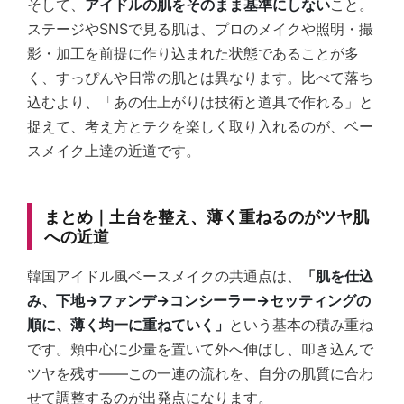
そして、
アイドルの肌をそのまま基準にしない
こと。
ステージやSNSで見る肌は、プロのメイクや照明・撮
影・加工を前提に作り込まれた状態であることが多
く、すっぴんや日常の肌とは異なります。比べて落ち
込むより、「あの仕上がりは技術と道具で作れる」と
捉えて、考え方とテクを楽しく取り入れるのが、ベー
スメイク上達の近道です。
まとめ｜土台を整え、薄く重ねるのがツヤ肌
への近道
韓国アイドル風ベースメイクの共通点は、
「肌を仕込
み、下地→ファンデ→コンシーラー→セッティングの
順に、薄く均一に重ねていく」
という基本の積み重ね
です。頬中心に少量を置いて外へ伸ばし、叩き込んで
ツヤを残す——この一連の流れを、自分の肌質に合わ
せて調整するのが出発点になります。