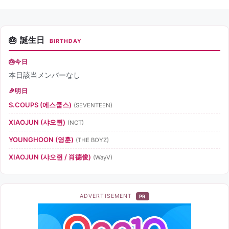
誕生日
BIRTHDAY
今日
本日該当メンバーなし
明日
S.COUPS (에스쿱스)
(SEVENTEEN)
XIAOJUN (샤오쥔)
(NCT)
YOUNGHOON (영훈)
(THE BOYZ)
XIAOJUN (샤오쥔 / 肖德俊)
(WayV)
ADVERTISEMENT
PR